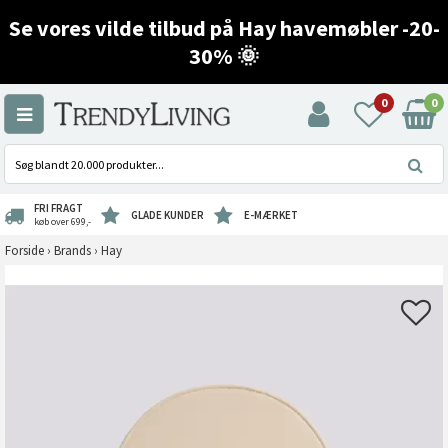
Se vores vilde tilbud på Hay havemøbler -20-
30% 🌞
0
0
FRI FRAGT
GLADE KUNDER
E-MÆRKET
køb over 699,-
Forside
›
Brands
›
Hay