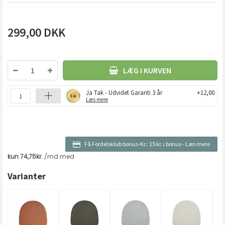
299,00
DKK
LÆG I KURVEN
Ja Tak - Udvidet Garanti 3 år
+12,00
Læs mere
Få Fordelsklub bonus-Kr.:
15 kr. i bonus
-
Læs mere
Varianter