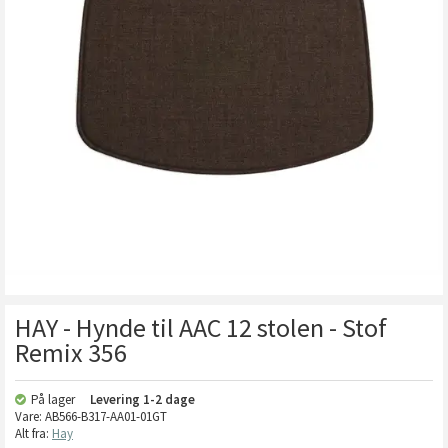
HAY - Hynde til AAC 12 stolen - Stof
Remix 356
På lager
Levering
1-2 dage
Vare:
AB566-B317-AA01-01GT
Alt fra:
Hay