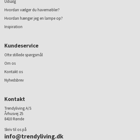
Udsalg
Hvordan vælger du havemøbler?
Hvordan hænger jeg en lampe op?
Inspiration
Kundeservice
Ofte stillede spørgsmål
Om os
Kontakt os
Nyhedsbrev
Kontakt
Trendyliving A/S
Århusvej 25
8410 Rønde
Skriv til os på
info@trendyliving.dk