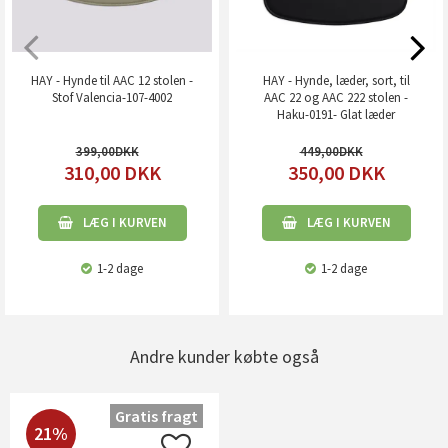
HAY - Hynde til AAC 12 stolen -
HAY - Hynde, læder, sort, til
Stof Valencia-107-4002
AAC 22 og AAC 222 stolen -
Haku-0191- Glat læder
399,00
449,00
310,00
DKK
350,00
DKK
LÆG I KURVEN
LÆG I KURVEN
1-2 dage
1-2 dage
Andre kunder købte også
Gratis fragt
21%