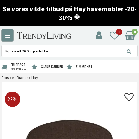
Se vores vilde tilbud på Hay havemøbler -20-
30% 🌞
0
0
FRI FRAGT
GLADE KUNDER
E-MÆRKET
køb over 699,-
Forside
›
Brands
›
Hay
22%