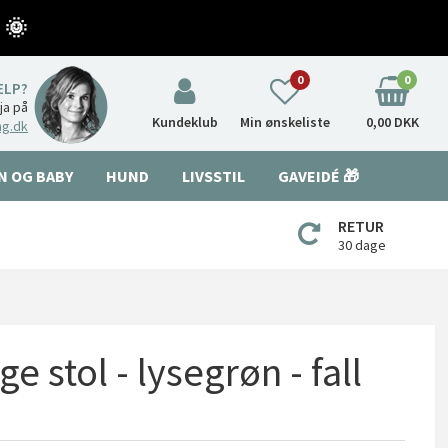
 🌞
0
0
ÆLP?
nja på
Kundeklub
Min ønskeliste
0,00 DKK
ng.dk
N OG BABY
HUND
LIVSSTIL
GAVEIDÉ 🎁
RETUR
30 dage
 stol - lysegrøn - fall