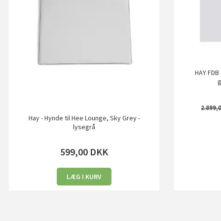
HAY FDB 
g
2.899,
Hay - Hynde til Hee Lounge, Sky Grey -
lysegrå
599,00
DKK
LÆG I KURV