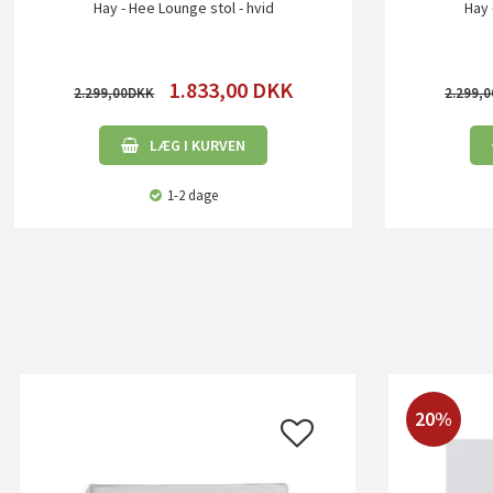
Hay - Hee Lounge stol - hvid
Hay 
1.833,00
DKK
2.299,00
2.299,0
LÆG I KURVEN
1-2 dage
20%