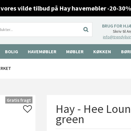
 vores vilde tilbud på Hay havemøbler -20-30%
BRUG FOR HJ
Skriv til A
info@trendylivi
BOLIG
HAVEMØBLER
MØBLER
KØKKEN
BØR
ÆRKET
Gratis fragt
Hay - Hee Lounge
green