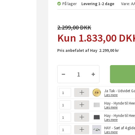
På lager
Levering
1-2 dage
Vare:
A
2.299,00
1.833,00
DK
Pris anbefalet af Hay 2.299,00 kr
Ja Tak - Udvidet Ga
Læs mere
Hay - Hynde til Hee
Læs mere
Hay - Hynde til He
Læs mere
HAY - Sæt af 4 glid
Læs mere