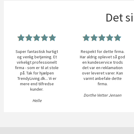
Det s
Super fantastisk hurtigt
Respekt for dette firma.
og venlig betjening. Et
Har aldrig oplevet så god
virkeligt professionelt
en kundeservice trods
firma - som er til at stole
det var en reklamation
på. Tak for hjælpen
over leveret varer. Kan
TrendyLiving.dk... Vi er
varmt anbefale dette
mere end tilfredse
firma.
kunder.
Dorthe Vetter Jensen
Helle