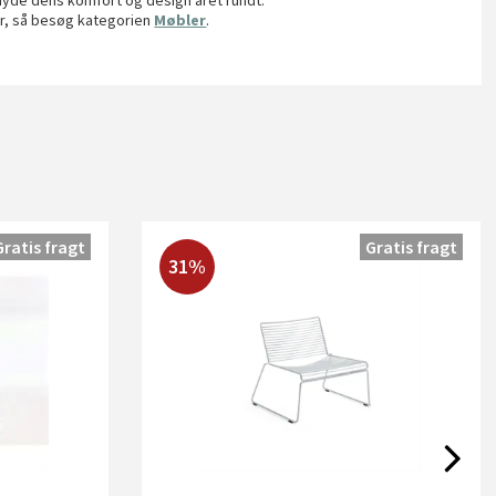
 nyde dens komfort og design året rundt.
er, så besøg kategorien
Møbler
.
Gratis fragt
Gratis fragt
31%