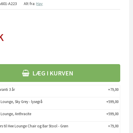
A601-A223
Alt fra:
Hay
K
LÆG I KURVEN
ranti 3 år
+79,00
 Lounge, Sky Grey - lysegrå
+599,00
e Lounge, Anthracite
+599,00
ers til Hee Lounge Chair og Bar Stool - Grøn
+79,00