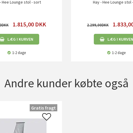
- Hee Lounge stol - sort
Hay - Hee Lounge stol 
1.815,00
DKK
1.833,0
0
2.299,00
LÆG I KURVEN
LÆG I KURVE
1-2 dage
1-2 dage
Andre kunder købte også
Gratis fragt