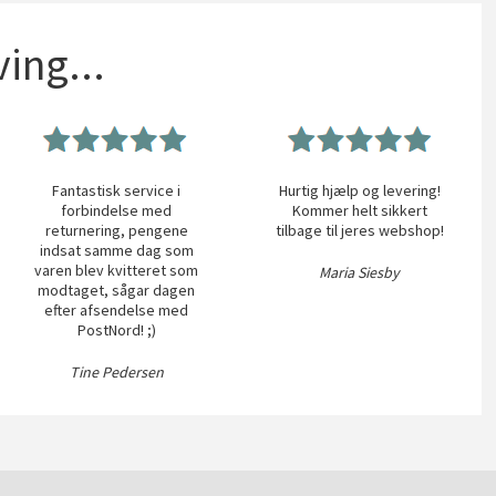
ing...
Fantastisk service i
Hurtig hjælp og levering!
forbindelse med
Kommer helt sikkert
returnering, pengene
tilbage til jeres webshop!
indsat samme dag som
varen blev kvitteret som
Maria Siesby
modtaget, sågar dagen
efter afsendelse med
PostNord! ;)
Tine Pedersen