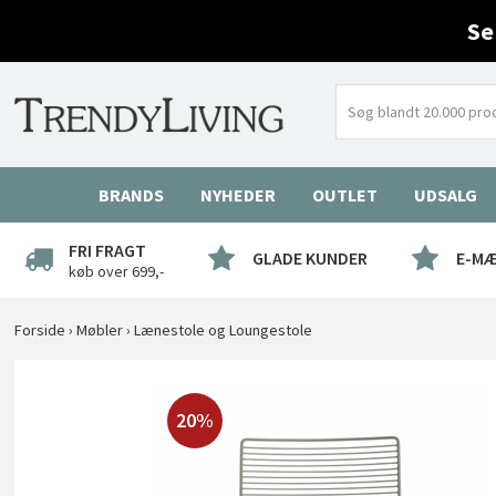
Se
BRANDS
NYHEDER
OUTLET
UDSALG
FRI FRAGT
GLADE KUNDER
E-M
køb over 699,-
Forside
›
Møbler
›
Lænestole og Loungestole
20%