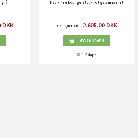
- grå
Hay - Hee Lounge stol - Hot galvaniseret
0
DKK
2.605,00
DKK
3.799,00
N
LÆG I KURVEN
1-2 dage