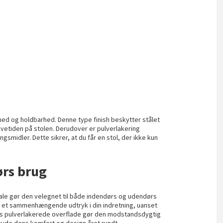
thed og holdbarhed. Denne type finish beskytter stålet
evetiden på stolen. Derudover er pulverlakering
ngsmidler. Dette sikrer, at du får en stol, der ikke kun
rs brug
ale gør den velegnet til både indendørs og udendørs
be et sammenhængende udtryk i din indretning, uanset
lens pulverlakerede overflade gør den modstandsdygtig