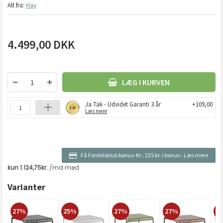
Alt fra:
Hay
4.499,00
DKK
LÆG I KURVEN
Ja Tak - Udvidet Garanti 3 år
+109,00
Læs mere
Få Fordelsklub bonus-Kr.:
225 kr. i bonus
-
Læs mere
Varianter
27%
25%
27%
27%
2