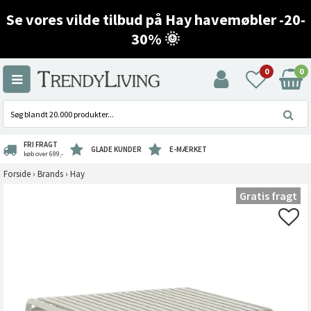
Se vores vilde tilbud på Hay havemøbler -20-
30% 🌞
0
0
FRI FRAGT
GLADE KUNDER
E-MÆRKET
køb over 699,-
Forside
›
Brands
›
Hay
Gratis fragt