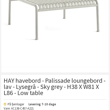
HAY havebord - Palissade loungebord -
lav - Lysegrå - Sky grey - H38 X W81 X
L86 - Low table
På fjernlager
Levering
7-10 dage
Vare:
AC138-C457-A221