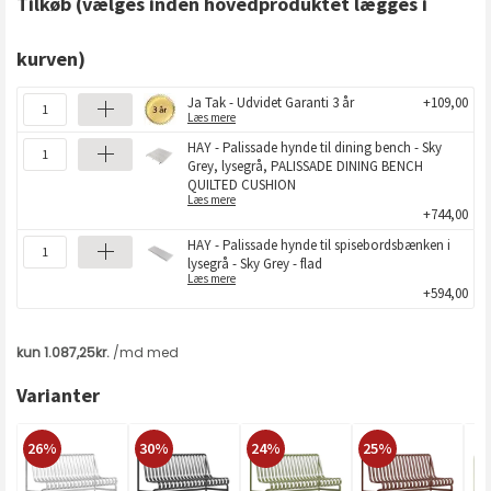
Tilkøb
(vælges inden hovedproduktet lægges i
kurven)
Ja Tak - Udvidet Garanti 3 år
+109,00
Læs mere
HAY - Palissade hynde til dining bench - Sky
Grey, lysegrå, PALISSADE DINING BENCH
QUILTED CUSHION
Læs mere
+744,00
HAY - Palissade hynde til spisebordsbænken i
lysegrå - Sky Grey - flad
Læs mere
+594,00
Varianter
26%
30%
24%
25%