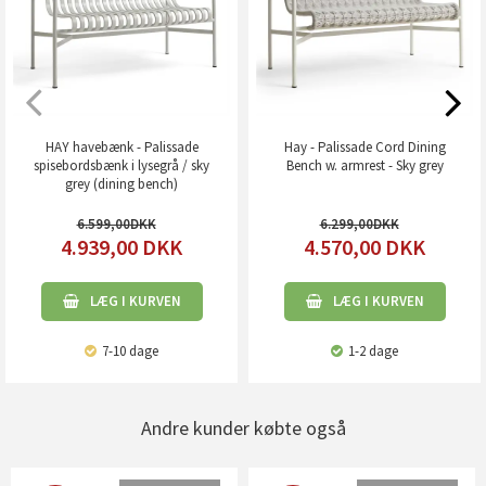
HAY havebænk - Palissade
Hay - Palissade Cord Dining
spisebordsbænk i lysegrå / sky
Bench w. armrest - Sky grey
grey (dining bench)
6.599,00
6.299,00
4.939,00
DKK
4.570,00
DKK
LÆG I KURVEN
LÆG I KURVEN
7-10 dage
1-2 dage
Andre kunder købte også