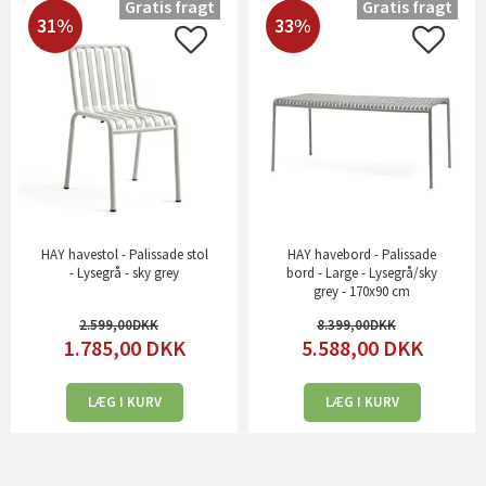
Gratis fragt
Gratis fragt
31%
33%
HAY havestol - Palissade stol
HAY havebord - Palissade
- Lysegrå - sky grey
bord - Large - Lysegrå/sky
grey - 170x90 cm
2.599,00
8.399,00
1.785,00
DKK
5.588,00
DKK
LÆG I KURV
LÆG I KURV