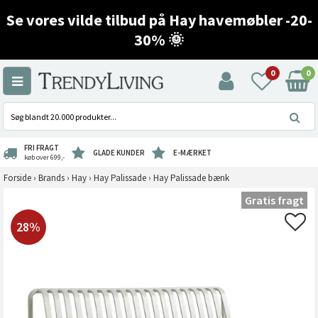
Se vores vilde tilbud på Hay havemøbler -20-
30% 🌞
0
0
FRI FRAGT
GLADE KUNDER
E-MÆRKET
køb over 699,-
Forside
›
Brands
›
Hay
›
Hay Palissade
›
Hay Palissade bænk
Gratis fragt
28%