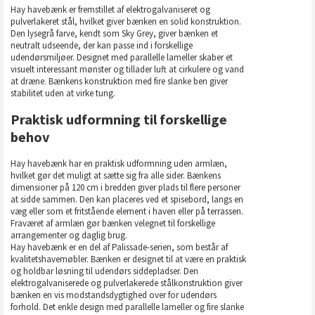
Hay havebænk er fremstillet af elektrogalvaniseret og
pulverlakeret stål, hvilket giver bænken en solid konstruktion.
Den lysegrå farve, kendt som Sky Grey, giver bænken et
neutralt udseende, der kan passe ind i forskellige
udendørsmiljøer. Designet med parallelle lameller skaber et
visuelt interessant mønster og tillader luft at cirkulere og vand
at dræne. Bænkens konstruktion med fire slanke ben giver
stabilitet uden at virke tung.
Praktisk udformning til forskellige
behov
Hay havebænk har en praktisk udformning uden armlæn,
hvilket gør det muligt at sætte sig fra alle sider. Bænkens
dimensioner på 120 cm i bredden giver plads til flere personer
at sidde sammen. Den kan placeres ved et spisebord, langs en
væg eller som et fritstående element i haven eller på terrassen.
Fraværet af armlæn gør bænken velegnet til forskellige
arrangementer og daglig brug.
Hay havebænk er en del af Palissade-serien, som består af
kvalitetshavemøbler. Bænken er designet til at være en praktisk
og holdbar løsning til udendørs siddepladser. Den
elektrogalvaniserede og pulverlakerede stålkonstruktion giver
bænken en vis modstandsdygtighed over for udendørs
forhold. Det enkle design med parallelle lameller og fire slanke