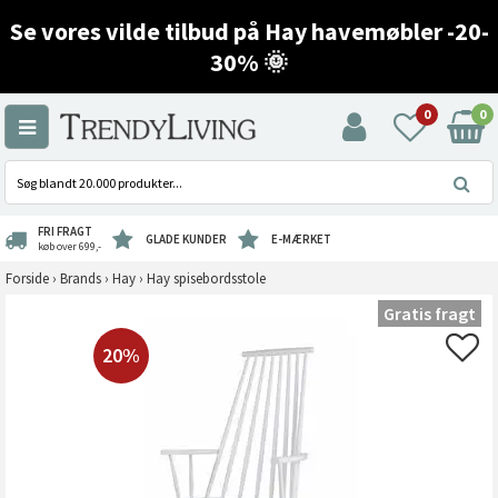
Se vores vilde tilbud på Hay havemøbler -20-
30% 🌞
0
0
FRI FRAGT
GLADE KUNDER
E-MÆRKET
køb over 699,-
Forside
›
Brands
›
Hay
›
Hay spisebordsstole
Gratis fragt
20%