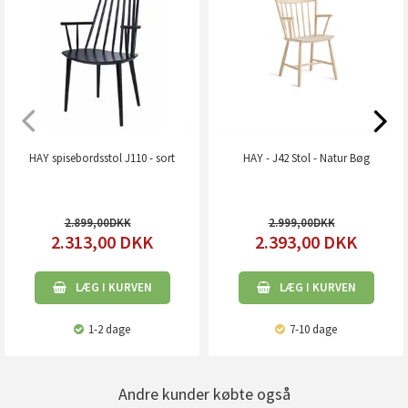
HAY spisebordsstol J110 - sort
HAY - J42 Stol - Natur Bøg
2.899,00
2.999,00
2.313,00
DKK
2.393,00
DKK
LÆG I KURVEN
LÆG I KURVEN
1-2 dage
7-10 dage
Andre kunder købte også