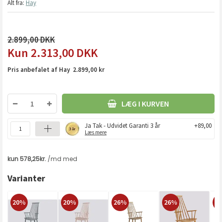
Alt fra:
Hay
2.899,00
2.313,00
DKK
Pris anbefalet af Hay 2.899,00 kr
LÆG I KURVEN
Ja Tak - Udvidet Garanti 3 år
+89,00
Læs mere
Varianter
20%
20%
26%
26%
2