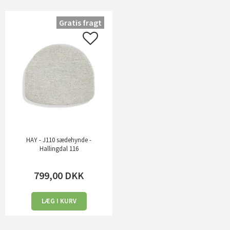
Gratis fragt
HAY - J110 sædehynde -
Hallingdal 116
799,00
DKK
LÆG I KURV