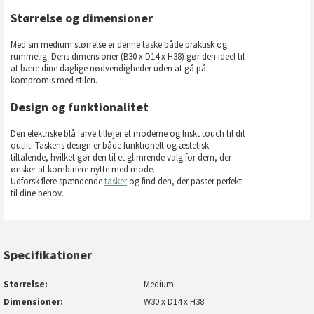
Størrelse og dimensioner
Med sin medium størrelse er denne taske både praktisk og
rummelig. Dens dimensioner (B30 x D14 x H38) gør den ideel til
at bære dine daglige nødvendigheder uden at gå på
kompromis med stilen.
Design og funktionalitet
Den elektriske blå farve tilføjer et moderne og friskt touch til dit
outfit. Taskens design er både funktionelt og æstetisk
tiltalende, hvilket gør den til et glimrende valg for dem, der
ønsker at kombinere nytte med mode.
Udforsk flere spændende
tasker
og find den, der passer perfekt
til dine behov.
Specifikationer
Størrelse
Medium
Dimensioner
W30 x D14 x H38