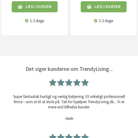
LÆG I KURVEN
LÆG I KURVEN
1-2 dage
1-2 dage
Det siger kunderne om TrendyLiving...
Super fantastisk hurtigt og venlig betjening. Et virkeligt professionelt
firma - som er til at stole på. Tak for hjælpen TrendyLiving.dk... Vi er
mere end tilfredse kunder.
Helle