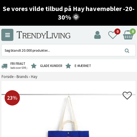
Se vores vilde tilbud på Hay havemøbler -20-
30% 🌞
0
0
FRI FRAGT
GLADE KUNDER
E-MÆRKET
køb over 699,-
Forside
›
Brands
›
Hay
23%