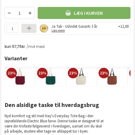
LÆG I KURVEN
Ja Tak - Udvidet Garanti 3 år
+12,00
Læs mere
Varianter
23%
23%
23%
23%
2
Den alsidige taske til hverdagsbrug
Nyd komfort og stil med Hay's Everyday Tote Bag i den
iøjnefaldende Electric Blue farve. Denne taske er designet til at
være din trofaste følgesvend i hverdagen, uanset om du skal
på arbejde, studere eller tage en afslappet tur i byen.