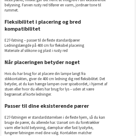
belysning. Farven rusty red tilfører en varm, jordnær tone til
rummet.
Fleksibilitet i placering og bred
kompatibilitet
E27-fatning – passer til de fleste standardpærer
Ledningslængde på 400 cm for fleksibel placering
Materiale af silikone og plast i rusty red
Når placeringen betyder noget
Hvis du har brug for at placere din lampe langt fra
stikkontakten, giver de 400 cm ledning dig reel fleksibilitet. Det
betyder, at du kan hænge lampen over spisebordet, i hjørnet af
stuen eller hvor du ellers har brug for lys – uden at være
begrænset af korte ledninger.
Passer til dine eksisterende pærer
E27-fatningen er standardstørrelsen i de fleste hjem, så du kan
bruge de pærer, du allerede har. Uanset om du foretrækker
varm eller kold belysning, dæmpbar eller fast lysstyrke,
fungerer fatningen med dine valg. Kontakten matcher