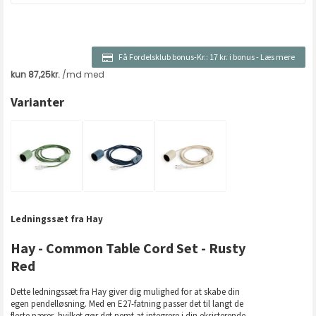
Få Fordelsklub bonus-Kr.:
17 kr. i bonus
-
Læs mere
Varianter
Ledningssæt fra Hay
Hay - Common Table Cord Set - Rusty
Red
Dette ledningssæt fra Hay giver dig mulighed for at skabe din
egen pendelløsning. Med en E27-fatning passer det til langt de
fleste pærer, hvilket gør det nemt at integrere i din eksisterende