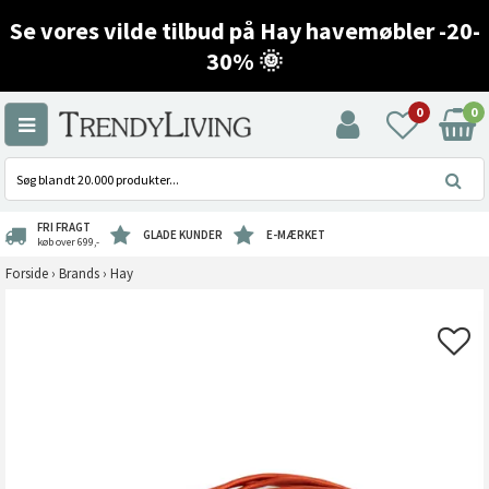
Se vores vilde tilbud på Hay havemøbler -20-
30% 🌞
0
0
FRI FRAGT
GLADE KUNDER
E-MÆRKET
køb over 699,-
Forside
›
Brands
›
Hay