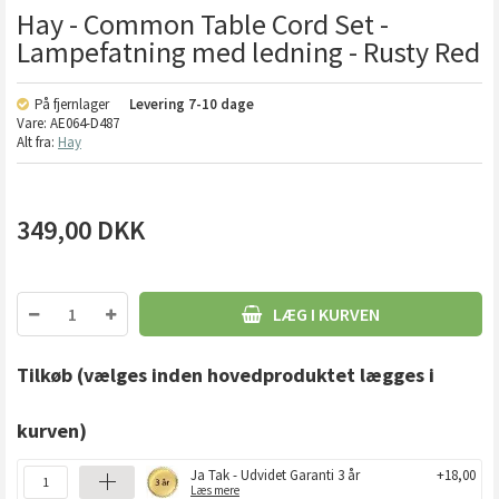
Hay - Common Table Cord Set -
Lampefatning med ledning - Rusty Red
På fjernlager
Levering
7-10 dage
Vare:
AE064-D487
Alt fra:
Hay
349,00
DKK
LÆG I KURVEN
Tilkøb
(vælges inden hovedproduktet lægges i
kurven)
Ja Tak - Udvidet Garanti 3 år
+18,00
Læs mere