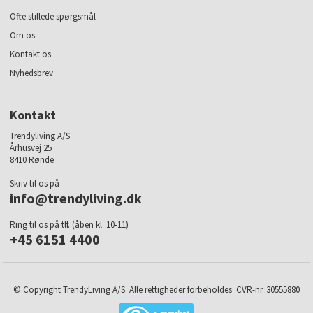
Ofte stillede spørgsmål
Om os
Kontakt os
Nyhedsbrev
Kontakt
Trendyliving A/S
Århusvej 25
8410 Rønde
Skriv til os på
info@trendyliving.dk
Ring til os på tlf. (åben kl. 10-11)
+45 6151 4400
© Copyright TrendyLiving A/S. Alle rettigheder forbeholdes· CVR-nr.:30555880