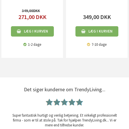
349,00
271,00
DKK
349,00
DKK
LÆG I KURVEN
LÆG I KURVEN
1-2 dage
7-10 dage
Det siger kunderne om TrendyLiving...
Super fantastisk hurtigt og venlig betjening. Et virkeligt professionelt
firma - som er til at stole på. Tak for hjælpen TrendyLiving.dk... Vi er
mere end tilfredse kunder.