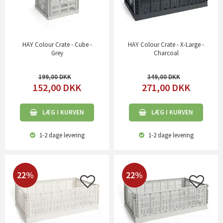
HAY Colour Crate - Cube -
HAY Colour Crate - X-Large -
Grey
Charcoal
199,00
349,00
152,00
DKK
271,00
DKK
LÆG I KURVEN
LÆG I KURVEN
1-2 dage
levering
1-2 dage
levering
22%
22%