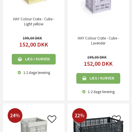
HAY Colour Crate - Cube -
Light yellow
199,00
HAY Colour Crate - Cube -
152,00
DKK
Lavender
199,00
LÆG I KURVEN
152,00
DKK
1-2 dage
levering
LÆG I KURVEN
1-2 dage
levering
24%
22%