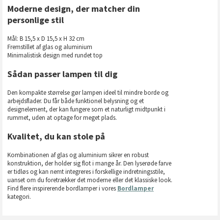
Moderne design, der matcher din
personlige stil
Mål: B 15,5 x D 15,5 x H 32 cm
Fremstillet af glas og aluminium
Minimalistisk design med rundet top
Sådan passer lampen til dig
Den kompakte størrelse gør lampen ideel til mindre borde og
arbejdsflader. Du får både funktionel belysning og et
designelement, der kan fungere som et naturligt midtpunkt i
rummet, uden at optage for meget plads.
Kvalitet, du kan stole på
Kombinationen af glas og aluminium sikrer en robust
konstruktion, der holder sig flot i mange år. Den lyserøde farve
er tidløs og kan nemt integreres i forskellige indretningsstile,
uanset om du foretrækker det moderne eller det klassiske look.
Find flere inspirerende bordlamper i vores
Bordlamper
kategori.