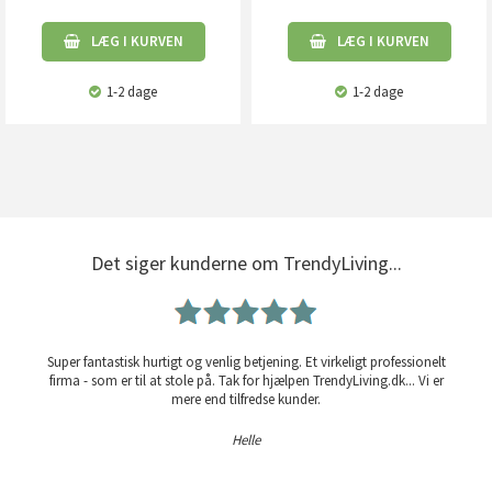
LÆG I KURVEN
LÆG I KURVEN
1-2 dage
1-2 dage
Det siger kunderne om TrendyLiving...
Super fantastisk hurtigt og venlig betjening. Et virkeligt professionelt
firma - som er til at stole på. Tak for hjælpen TrendyLiving.dk... Vi er
mere end tilfredse kunder.
Helle