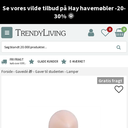
Se vores vilde tilbud på Hay havemøbler -20-
30% 🌞
0
0
FRI FRAGT
GLADE KUNDER
E-MÆRKET
køb over 699,-
Forside
›
Gaveidé 🎁
›
Gaver til studenten
›
Lamper
Gratis fragt