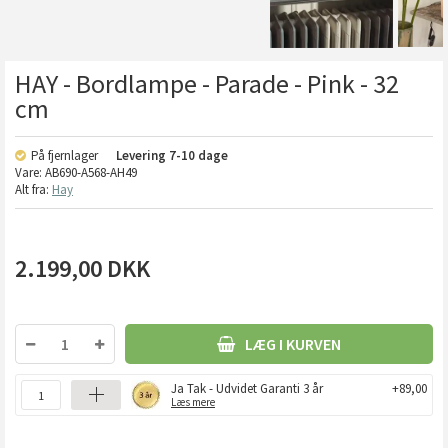
HAY - Bordlampe - Parade - Pink - 32
cm
På fjernlager
Levering
7-10 dage
Vare:
AB690-A568-AH49
Alt fra:
Hay
2.199,00
DKK
LÆG I KURVEN
Ja Tak - Udvidet Garanti 3 år
+89,00
Læs mere