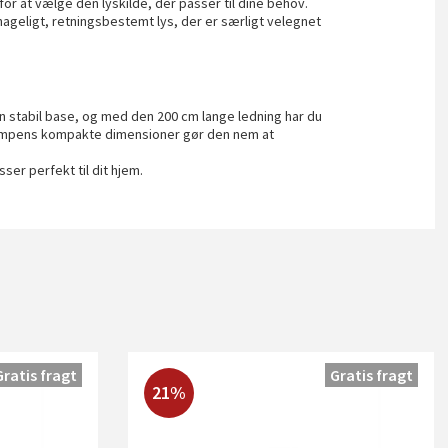
or at vælge den lyskilde, der passer til dine behov.
ageligt, retningsbestemt lys, der er særligt velegnet
n stabil base, og med den 200 cm lange ledning har du
. Lampens kompakte dimensioner gør den nem at
sser perfekt til dit hjem.
Gratis fragt
Gratis fragt
21%