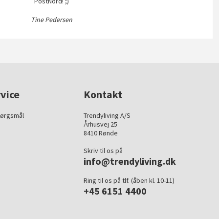
PostNord! ;)
Tine Pedersen
vice
Kontakt
pørgsmål
Trendyliving A/S
Århusvej 25
8410 Rønde
Skriv til os på
info@trendyliving.dk
Ring til os på tlf. (åben kl. 10-11)
+45 6151 4400