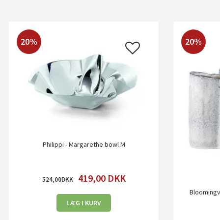
20%
20%
Philippi - Margarethe bowl M
419,00
DKK
524,00
Bloomingvi
LÆG I KURV