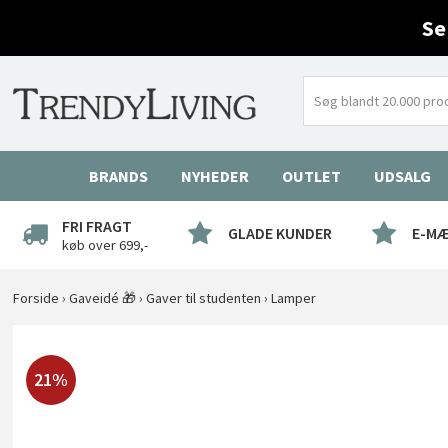
Se
BRANDS
NYHEDER
OUTLET
UDSALG
FRI FRAGT
GLADE KUNDER
E-M
køb over 699,-
Forside
›
Gaveidé 🎁
›
Gaver til studenten
›
Lamper
21%