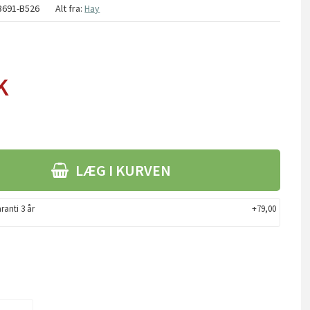
B691-B526
Alt fra:
Hay
K
LÆG I KURVEN
ranti 3 år
+79,00