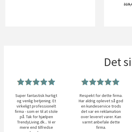
319,
Det s
Super fantastisk hurtigt
Respekt for dette firma.
og venlig betjening. Et
Har aldrig oplevet så god
virkeligt professionelt
en kundeservice trods
firma - som er til at stole
det var en reklamation
på. Tak for hjælpen
over leveret varer. Kan
TrendyLiving.dk... Vi er
varmt anbefale dette
mere end tilfredse
firma.