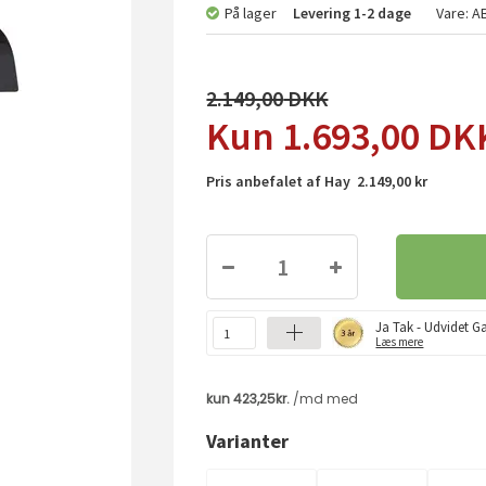
På lager
Levering
1-2 dage
Vare:
A
2.149,00
1.693,00
DK
Pris anbefalet af Hay 2.149,00 kr
Ja Tak - Udvidet Ga
Læs mere
Varianter