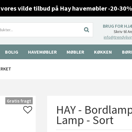
 vores vilde tilbud på Hay havemøbler -20-30%
BRUG FOR HJ
Skriv til A
info@trendylivi
BOLIG
HAVEMØBLER
MØBLER
KØKKEN
BØR
ÆRKET
Gratis fragt
HAY - Bordlamp
Lamp - Sort