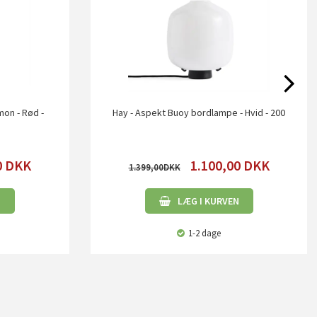
on - Rød -
Hay - Aspekt Buoy bordlampe - Hvid - 200
0
DKK
1.100,00
DKK
1.399,00
N
LÆG I KURVEN
1-2 dage