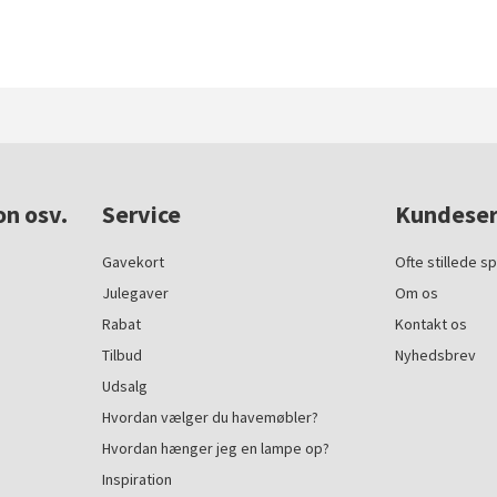
on osv.
Service
Kundeser
Gavekort
Ofte stillede s
Julegaver
Om os
Rabat
Kontakt os
Tilbud
Nyhedsbrev
Udsalg
Hvordan vælger du havemøbler?
Hvordan hænger jeg en lampe op?
Inspiration