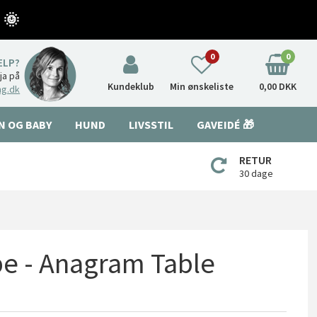
 🌞
0
0
ÆLP?
nja på
Kundeklub
Min ønskeliste
0,00 DKK
ng.dk
N OG BABY
HUND
LIVSSTIL
GAVEIDÉ 🎁
RETUR
30 dage
e - Anagram Table