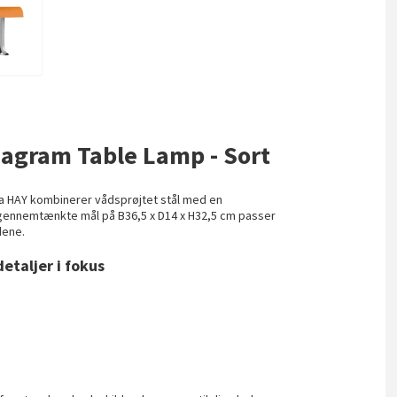
nagram Table Lamp - Sort
a HAY kombinerer vådsprøjtet stål med en
lgennemtænkte mål på B36,5 x D14 x H32,5 cm passer
dene.
etaljer i fokus
e