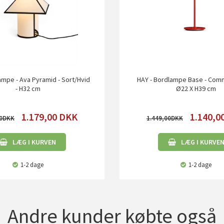
ampe - Ava Pyramid - Sort/Hvid
HAY - Bordlampe Base - Comm
- H32 cm
Ø22 X H39 cm
1.179,00
DKK
1.140,0
0
1.449,00
LÆG I KURVEN
LÆG I KURVE
1-2 dage
1-2 dage
Andre kunder købte også