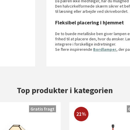
Da pæren ikke medfølger, har du mulighed f
Den halvcirkelformede skærm sikrer et beh
til læsning eller arbejde ved skrivebordet.
Fleksibel placering i hjemmet
De to buede metalliske ben giver lampen e
frihed til at placere den, hvor du ønsker
integrere i forskellige indretninger.
Se flere inspirerende
Bordlamper
, der pa
Top produkter i kategorien
Gratis fragt
21%