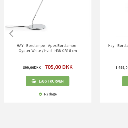
HAY - Bordlampe - Apex Bordlampe -
Hay - Bordl
Oyster White / Hvid - H38 X B16 cm
705,00
DKK
899,00
1.499,0
LÆG I KURVEN
1-2 dage