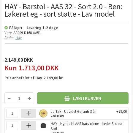
HAY - Barstol - AAS 32 - Sort 2.0 - Ben:
Lakeret eg - sort støtte - Lav model
På lager
Levering
1-2 dage
Vare:
AA009-D168-AA51
Alt fra:
Hay
2.149,00
1.713,00
DKK
Pris anbefalet af Hay 2.149,00 kr
LÆG I KURVEN
Ja Tak - Udvidet Garanti 3 år
+79,00
Læs mere
HAY - Hynde til AAS barstolene - læder Scozia
Sort
Læs mere