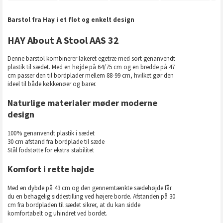
Barstol fra Hay i et flot og enkelt design
HAY About A Stool AAS 32
Denne barstol kombinerer lakeret egetræ med sort genanvendt
plastik til sædet. Med en højde på 64/75 cm og en bredde på 47
cm passer den til bordplader mellem 88-99 cm, hvilket gør den
ideel til både køkkenøer og barer.
Naturlige materialer møder moderne
design
100% genanvendt plastik i sædet
30 cm afstand fra bordplade til sæde
Stål fodstøtte for ekstra stabilitet
Komfort i rette højde
Med en dybde på 43 cm og den gennemtænkte sædehøjde får
du en behagelig siddestilling ved højere borde. Afstanden på 30
cm fra bordpladen til sædet sikrer, at du kan sidde
komfortabelt og uhindret ved bordet.