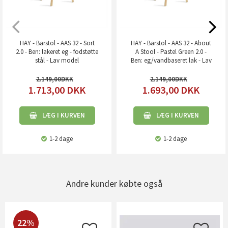
HAY - Barstol - AAS 32 - Sort
HAY - Barstol - AAS 32 - About
2.0 - Ben: lakeret eg - fodstøtte
A Stool - Pastel Green 2.0 -
stål - Lav model
Ben: eg/vandbaseret lak - Lav
model
2.149,00
2.149,00
1.713,00
DKK
1.693,00
DKK
LÆG I KURVEN
LÆG I KURVEN
1-2 dage
1-2 dage
Andre kunder købte også
22%