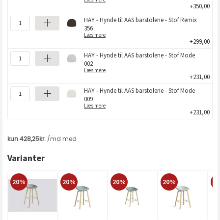
+350,00
HAY - Hynde til AAS barstolene - Stof Remix
356
Læs mere
+299,00
HAY - Hynde til AAS barstolene - Stof Mode
002
Læs mere
+231,00
HAY - Hynde til AAS barstolene - Stof Mode
009
Læs mere
+231,00
Varianter
20%
20%
20%
20%
2