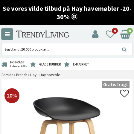
Se vores vilde tilbud på Hay havemøbler -20-
30% 🌞
0
0
FRI FRAGT
GLADE KUNDER
E-MÆRKET
køb over 699,-
Forside
›
Brands
›
Hay
›
Hay barstole
Gratis fragt
20%