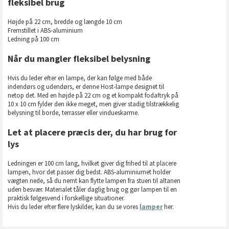
fleksibel brug
Højde på 22 cm, bredde og længde 10 cm
Fremstillet i ABS-aluminium
Ledning på 100 cm
Når du mangler fleksibel belysning
Hvis du leder efter en lampe, der kan følge med både
indendørs og udendørs, er denne Host-lampe designet til
netop det. Med en højde på 22 cm og et kompakt fodaftryk på
10 x 10 cm fylder den ikke meget, men giver stadig tilstrækkelig
belysning til borde, terrasser eller vindueskarme.
Let at placere præcis der, du har brug for
lys
Ledningen er 100 cm lang, hvilket giver dig frihed til at placere
lampen, hvor det passer dig bedst. ABS-aluminiumet holder
vægten nede, så du nemt kan flytte lampen fra stuen til altanen
uden besvær. Materialet tåler daglig brug og gør lampen til en
praktisk følgesvend i forskellige situationer.
Hvis du leder efter flere lyskilder, kan du se vores
lamper
her.