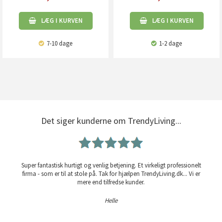
LÆG I KURVEN
LÆG I KURVEN
7-10 dage
1-2 dage
Det siger kunderne om TrendyLiving...
Super fantastisk hurtigt og venlig betjening. Et virkeligt professionelt
firma - som er til at stole på. Tak for hjælpen TrendyLiving.dk... Vi er
mere end tilfredse kunder.
Helle