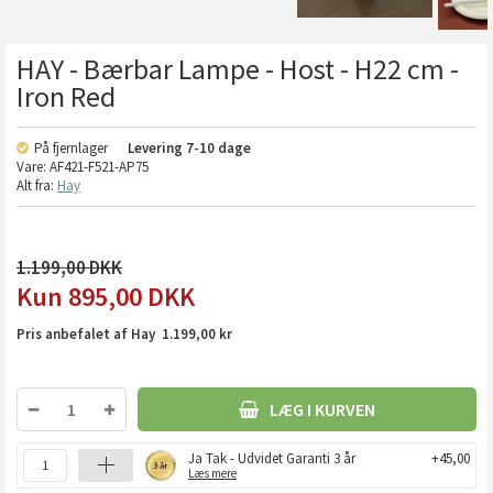
HAY - Bærbar Lampe - Host - H22 cm -
Iron Red
På fjernlager
Levering
7-10 dage
Vare:
AF421-F521-AP75
Alt fra:
Hay
1.199,00
895,00
DKK
Pris anbefalet af Hay 1.199,00 kr
LÆG I KURVEN
Ja Tak - Udvidet Garanti 3 år
+45,00
Læs mere