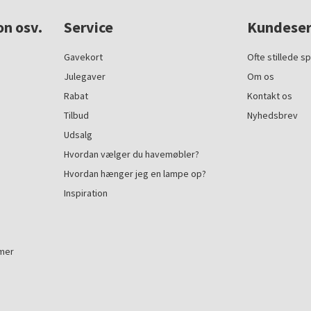
on osv.
Service
Kundeser
Gavekort
Ofte stillede s
Julegaver
Om os
Rabat
Kontakt os
Tilbud
Nyhedsbrev
Udsalg
Hvordan vælger du havemøbler?
Hvordan hænger jeg en lampe op?
Inspiration
mmer