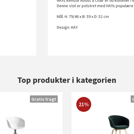
HAYs kendte About a Chair er nu kommer i en
Denne stol er polstret med HAYs populære St
Mål: H: 79/46 x B: 59 x D: 52 cm
Design: HAY
Top produkter i kategorien
Gratis fragt
21%