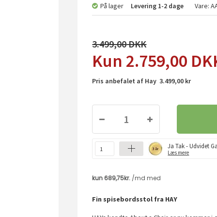
På lager
Levering
1-2 dage
Vare:
A
3.499,00
2.759,00
DK
Pris anbefalet af Hay 3.499,00 kr
Ja Tak - Udvidet Ga
Læs mere
Fin spisebordsstol fra HAY