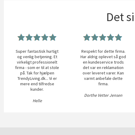
Det s
Super fantastisk hurtigt
Respekt for dette firma.
og venlig betjening. Et
Har aldrig oplevet så god
virkeligt professionelt
en kundeservice trods
firma - som er til at stole
det var en reklamation
på. Tak for hjælpen
over leveret varer. Kan
TrendyLiving.dk... Vi er
varmt anbefale dette
mere end tilfredse
firma.
kunder.
Dorthe Vetter Jensen
Helle