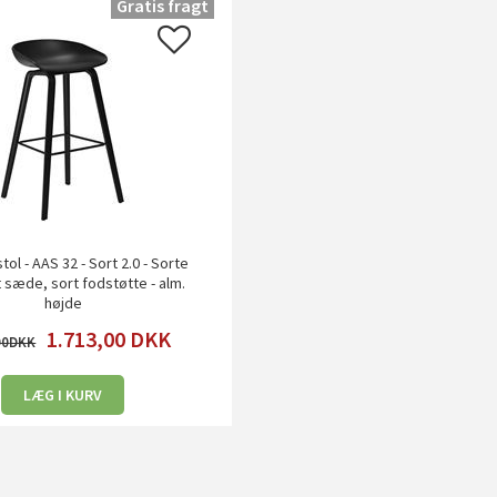
Gratis fragt
tol - AAS 32 - Sort 2.0 - Sorte
t sæde, sort fodstøtte - alm.
højde
1.713,00
DKK
00
LÆG I KURV