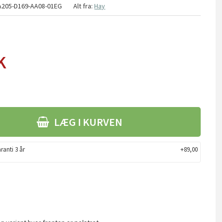
A205-D169-AA08-01EG
Alt fra:
Hay
K
LÆG I KURVEN
ranti 3 år
+89,00