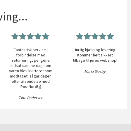
ing...
Fantastisk service i
Hurtig hjælp og levering!
forbindelse med
Kommer helt sikkert
returnering, pengene
tilbage til jeres webshop!
indsat samme dag som
varen blev kvitteret som
Maria Siesby
modtaget, sågar dagen
efter afsendelse med
PostNord! ;)
Tine Pedersen