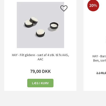
20%
HAY - Filt glidere - sæt af 4 stk. til fx AAS,
HAY - Bars
AAC
Ben, sor
79,00
DKK
2.149,
LÆG I KURV