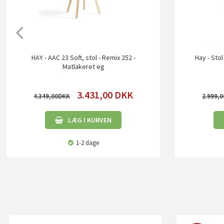
HAY - AAC 23 Soft, stol - Remix 252 -
Hay - Stol
Matlakeret eg
3.431,00
DKK
4.349,00
2.999,0
LÆG I KURVEN
1-2 dage