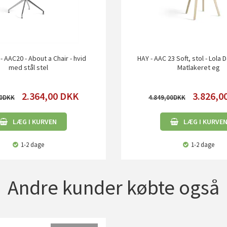
 - AAC20 - About a Chair - hvid
HAY - AAC 23 Soft, stol - Lola 
med stål stel
Matlakeret eg
2.364,00
DKK
3.826,0
0
4.849,00
LÆG I KURVEN
LÆG I KURVE
1-2 dage
1-2 dage
Andre kunder købte også