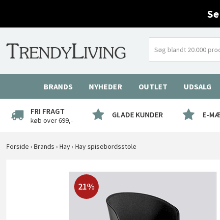
Se
BRANDS
NYHEDER
OUTLET
UDSALG
FRI FRAGT
GLADE KUNDER
E-M
køb over 699,-
Forside
›
Brands
›
Hay
›
Hay spisebordsstole
21%