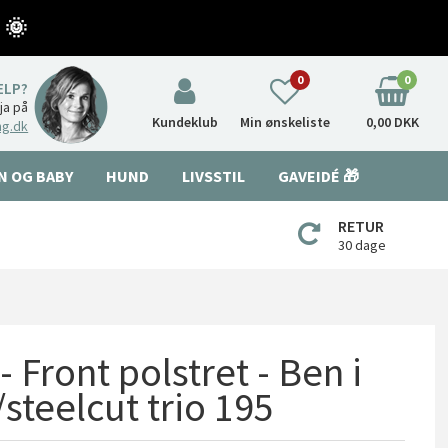
 🌞
0
0
ÆLP?
nja på
Kundeklub
Min ønskeliste
0,00 DKK
ng.dk
N OG BABY
HUND
LIVSSTIL
GAVEIDÉ 🎁
RETUR
30 dage
 Front polstret - Ben i
/steelcut trio 195