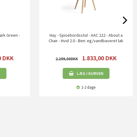
Dark Green -
Hay - Spisebordsstol - AAC 222 - About a
Chair - Hvid 2.0 - Ben: eg/vandbaseret lak
0
DKK
1.833,00
DKK
2.299,00
N
LÆG I KURVEN
1-2 dage