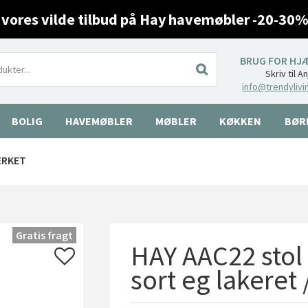
 vores vilde tilbud på Hay havemøbler -20-30%
BRUG FOR HJ
Skriv til A
info@trendylivi
BOLIG
HAVEMØBLER
MØBLER
KØKKEN
BØR
ÆRKET
Gratis fragt
HAY AAC22 stol -
sort eg lakeret 