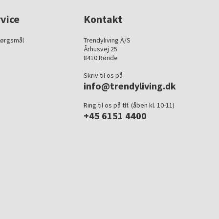
vice
Kontakt
pørgsmål
Trendyliving A/S
Århusvej 25
8410 Rønde
Skriv til os på
info@trendyliving.dk
Ring til os på tlf. (åben kl. 10-11)
+45 6151 4400