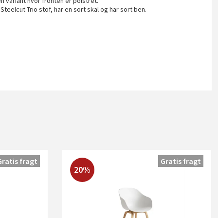
 variant hvor fronten er polstret.
eelcut Trio stof, har en sort skal og har sort ben.
Gratis fragt
Gratis fragt
20%