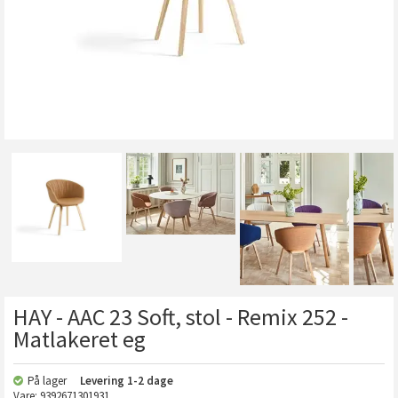
HAY - AAC 23 Soft, stol - Remix 252 -
Matlakeret eg
På lager
Levering
1-2 dage
Vare:
9392671301931