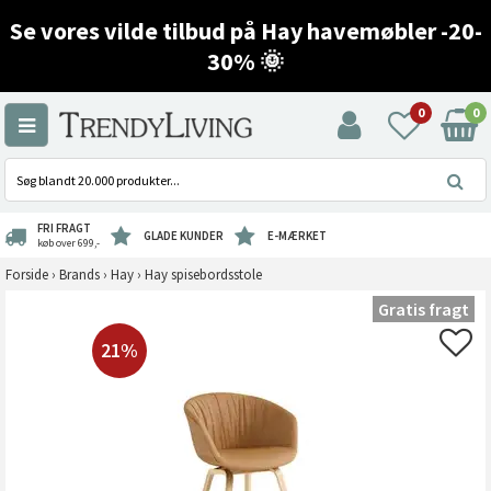
Se vores vilde tilbud på Hay havemøbler -20-
30% 🌞
0
0
FRI FRAGT
GLADE KUNDER
E-MÆRKET
køb over 699,-
Forside
›
Brands
›
Hay
›
Hay spisebordsstole
Gratis fragt
21%