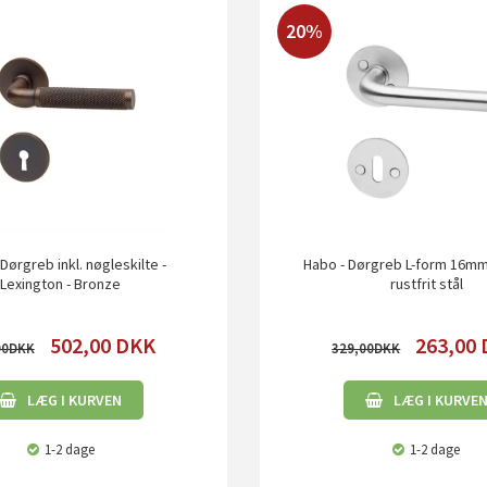
20%
Dørgreb inkl. nøgleskilte -
Habo - Dørgreb L-form 16mm
Lexington - Bronze
rustfrit stål
502,00
DKK
263,00
00
329,00
LÆG I KURVEN
LÆG I KURVE
1-2 dage
1-2 dage