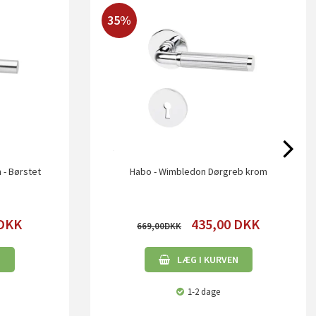
35%
 - Børstet
Habo - Wimbledon Dørgreb krom
DKK
435,00
DKK
669,00
N
LÆG I KURVEN
1-2 dage