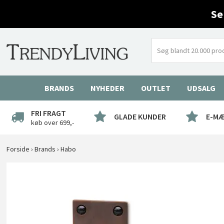
Se
BRANDS
NYHEDER
OUTLET
UDSALG
FRI FRAGT
GLADE KUNDER
E-M
køb over 699,-
Forside
›
Brands
›
Habo