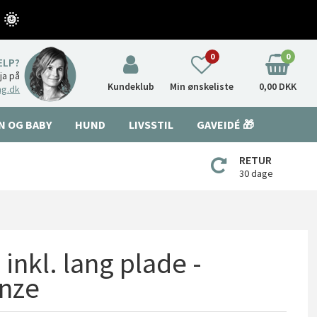
 🌞
0
0
ÆLP?
nja på
Kundeklub
Min ønskeliste
0,00 DKK
ng.dk
N OG BABY
HUND
LIVSSTIL
GAVEIDÉ 🎁
RETUR
30 dage
inkl. lang plade -
onze