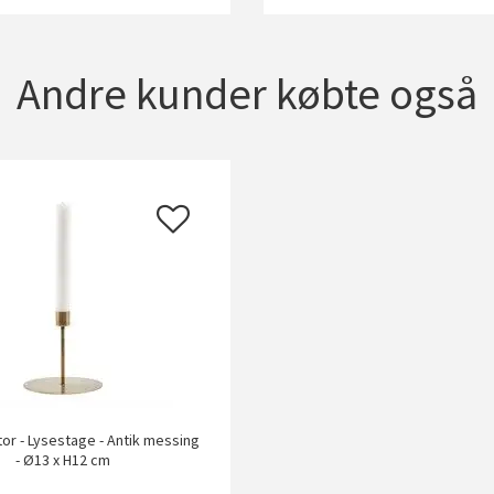
Andre kunder købte også
or - Lysestage - Antik messing
- Ø13 x H12 cm