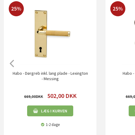
25%
25%
Habo - Dørgreb inkl. lang plade - Lexington
Habo - 
- Messing
502,00
DKK
669,00
669,
LÆG I KURVEN
1-2 dage