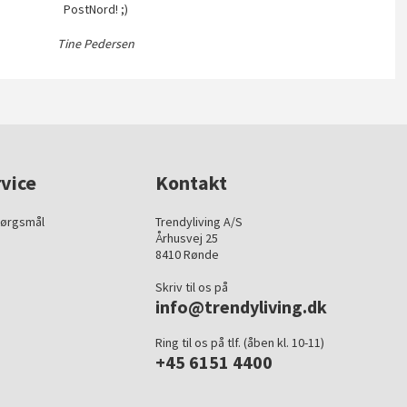
PostNord! ;)
Tine Pedersen
vice
Kontakt
pørgsmål
Trendyliving A/S
Århusvej 25
8410 Rønde
Skriv til os på
info@trendyliving.dk
Ring til os på tlf. (åben kl. 10-11)
+45 6151 4400