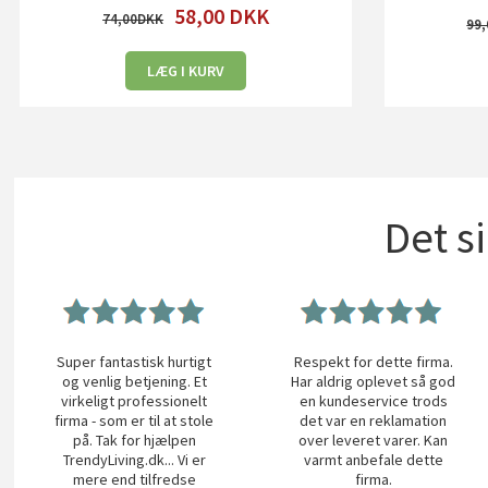
58,00
DKK
74,00
99,
LÆG I KURV
Det s
Super fantastisk hurtigt
Respekt for dette firma.
og venlig betjening. Et
Har aldrig oplevet så god
virkeligt professionelt
en kundeservice trods
firma - som er til at stole
det var en reklamation
på. Tak for hjælpen
over leveret varer. Kan
TrendyLiving.dk... Vi er
varmt anbefale dette
mere end tilfredse
firma.