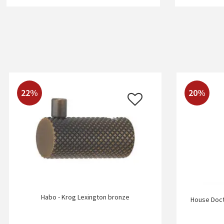
22%
20%
Habo - Krog Lexington bronze
House Doct