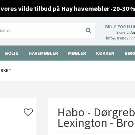
 vores vilde tilbud på Hay havemøbler -20-30%
BRUG FOR HJ
Skriv til A
info@trendylivi
BOLIG
HAVEMØBLER
MØBLER
KØKKEN
BØR
ÆRKET
Habo - Dørgreb 
Lexington - Br