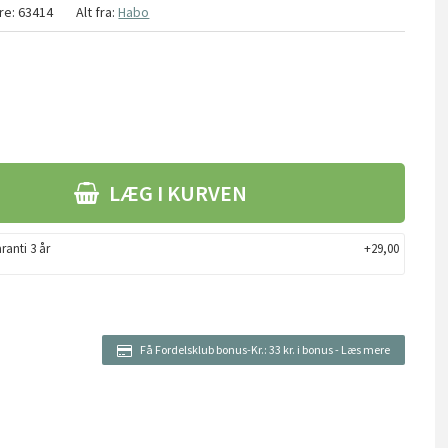
re:
63414
Alt fra:
Habo
LÆG I KURVEN
ranti 3 år
+29,00
Få Fordelsklub bonus-Kr.:
33 kr. i bonus
-
Læs mere