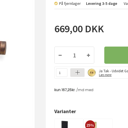
På fjernlager
Levering
3-5 dage
Va
669,00
DKK
Ja Tak - Udvidet Ga
Læs mere
Varianter
25%