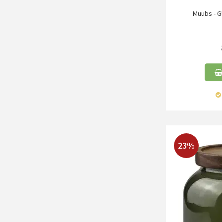
Muubs - Gl
23%