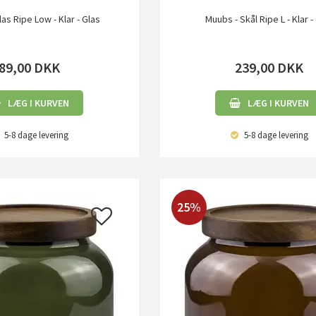
as Ripe Low - Klar - Glas
Muubs - Skål Ripe L - Klar -
89,00
DKK
239,00
DKK
LÆG I KURVEN
LÆG I KURVEN
5-8 dage
levering
5-8 dage
levering
25%