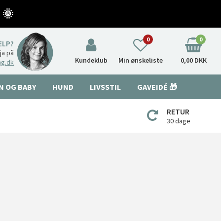
 🌞
0
0
ÆLP?
nja på
Kundeklub
Min ønskeliste
0,00 DKK
ng.dk
N OG BABY
HUND
LIVSSTIL
GAVEIDÉ 🎁
RETUR
30 dage