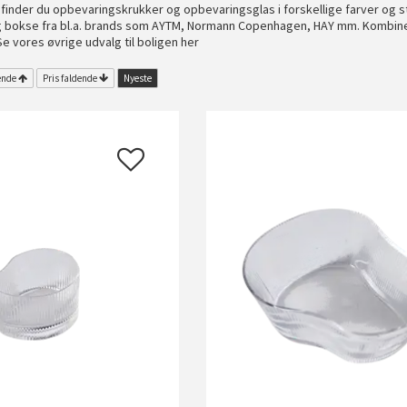
 finder du opbevaringskrukker og opbevaringsglas i forskellige farver og st
 bokse fra bl.a. brands som AYTM, Normann Copenhagen, HAY mm. Kombiner
Se vores øvrige udvalg til boligen her
ende
Pris faldende
Nyeste