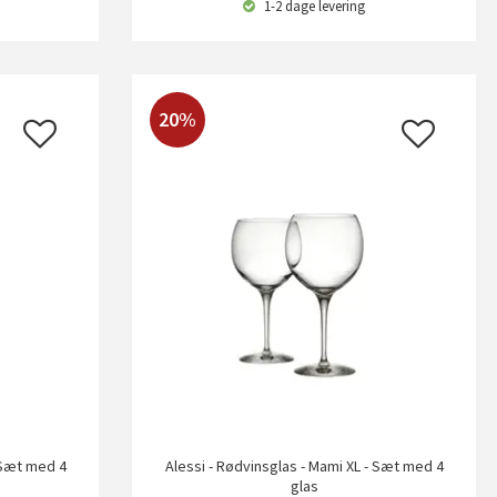
1-2 dage
levering
20%
- Sæt med 4
Alessi - Rødvinsglas - Mami XL - Sæt med 4
glas