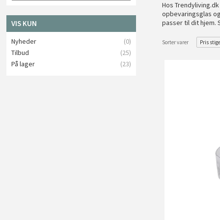
Hos Trendyliving.dk
opbevaringsglas og
passer til dit hjem.
VIS KUN
Nyheder
(0)
Sorter varer
Pris stig
Tilbud
(25)
På lager
(23)