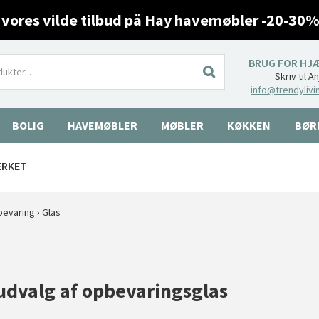
 vores vilde tilbud på Hay havemøbler -20-30%
BRUG FOR HJ
Skriv til A
info@trendylivi
BOLIG
HAVEMØBLER
MØBLER
KØKKEN
BØR
ÆRKET
evaring
›
Glas
udvalg af opbevaringsglas