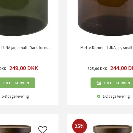
 LUNA jar, small - Dark forest
Mette Ditmer - LUNA jar, small
249,00
DKK
244,00
D
325,00
LÆG I KURVEN
LÆG I KURVEN
5-8 dage
levering
1-2 dage
levering
25%