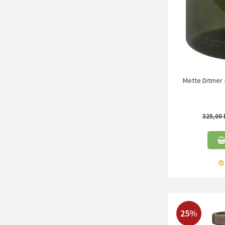
Mette Ditmer -
325,00
25%