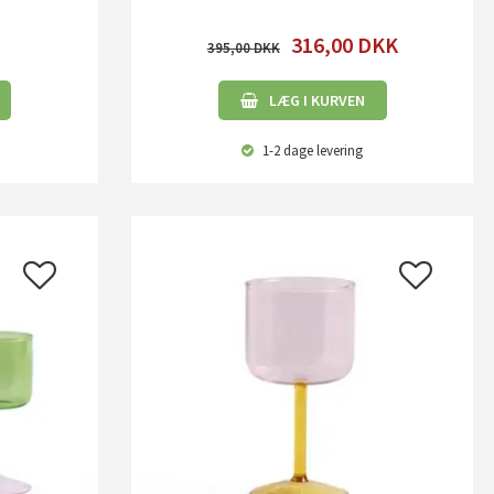
316,00
DKK
395,00
LÆG I KURVEN
1-2 dage
levering