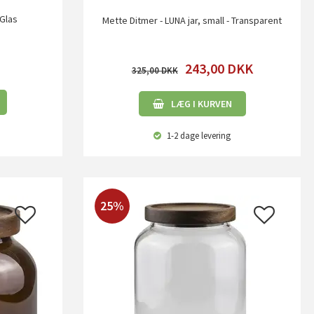
 Glas
Mette Ditmer - LUNA jar, small - Transparent
243,00
DKK
325,00
LÆG I KURVEN
1-2 dage
levering
25%