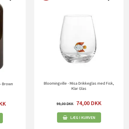
Bloomingville - Misa Drikkeglas med Fisk,
 - Brown
Klar Glas
74,00
DKK
KK
99,00
LÆG I KURVEN