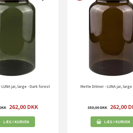
 LUNA jar, large - Dark forest
Mette Ditmer - LUNA jar, large
262,00
DKK
262,00
D
350,00
LÆG I KURVEN
LÆG I KURVEN