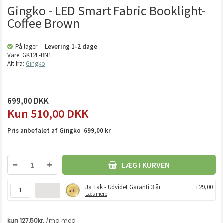
Gingko - LED Smart Fabric Booklight-
Coffee Brown
På lager
Levering
1-2 dage
Vare:
GK12F-BN1
Alt fra:
Gingko
699,00
510,00
DKK
Pris anbefalet af Gingko 699,00 kr
LÆG I KURVEN
Ja Tak - Udvidet Garanti 3 år
+29,00
Læs mere