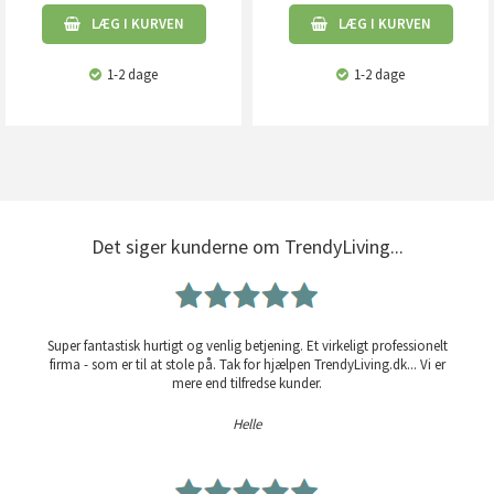
LÆG I KURVEN
LÆG I KURVEN
1-2 dage
1-2 dage
Det siger kunderne om TrendyLiving...
Super fantastisk hurtigt og venlig betjening. Et virkeligt professionelt
firma - som er til at stole på. Tak for hjælpen TrendyLiving.dk... Vi er
mere end tilfredse kunder.
Helle