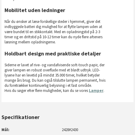
Mobilitet uden ledninger
Når du ønsker at læse forskellige steder i hjemmet, giver det
indbyggede batteri dig mulighed for at flytte lampen uden at
være bundet til en stikkontakt. Med en opladningstid på 2-3
timer og en driftstid på 10-12 timer kan du nyde flere afteners
læsning mellem opladningerne.
Holdbart design med praktiske detaljer
Siderne er lavet af rive- og vandafvisende soft-touch papir, der
giver lampen en robust overflade med et blødt udtryk. LED-
lysene har en levetid på mindst 35.000 timer, hvilket betyder
mange års brug. Du kan også tilslutte lampen permanent, hvis
du foretrækker kontinuerlig belysning i et fast område.
Hvis du søger efter flere muligheder, kan du se vores
Lamper
.
Specifikationer
Mål
2428#2430