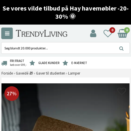
Se vores vilde tilbud på Hay havemøbler -20-
30% 🌞
0
0
FRI FRAGT
GLADE KUNDER
E-MÆRKET
køb over 699,-
Forside
›
Gaveidé 🎁
›
Gaver til studenten
›
Lamper
27%