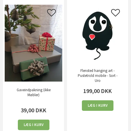
Flensted hanging art -
Pustetrold mobile - Sort -
Uro
199,00
DKK
Gaveindpakning (ikke
Møbler)
LÆG I KURV
39,00
DKK
LÆG I KURV