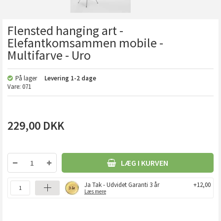
Flensted hanging art -
Elefantkomsammen mobile -
Multifarve - Uro
På lager
Levering
1-2 dage
Vare:
071
229,00
DKK
LÆG I KURVEN
Ja Tak - Udvidet Garanti 3 år
+12,00
Læs mere