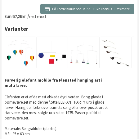
Få Fordelsklub bonus-Kr.:
11 kr. i bonus
-
Læs mere
Varianter
Farverig elefant mobile fra Flensted hanging art i
multifarve.
Elefanten er et af de mest elskede dyr i verden. Bring glæde i
børneværelset med denne flotte ELEFANT PARTY uro i glade
farver. Hæng den f.eks over barnets seng eller over puslebordet.
Har været den mest solgte uro siden 1975. Passer perfekt til
børneværelset.
Materiale: Serigrafifolie (plastic).
Mål: 35 x 63 cm.