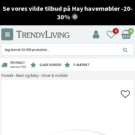
Se vores vilde tilbud på Hay havemøbler -20-
30% 🌞
0
0
FRI FRAGT
GLADE KUNDER
E-MÆRKET
køb over 699,-
Forside
›
Børn og Baby
›
Uroer & mobiler