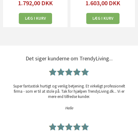
1.792,00
DKK
1.603,00
DKK
LÆG I KURV
LÆG I KURV
Det siger kunderne om TrendyLiving...
Super fantastisk hurtigt og venlig betjening. Et virkeligt professionelt
firma - som er til at stole på. Tak for hjælpen TrendyLiving.dk... Vi er
mere end tilfredse kunder.
Helle