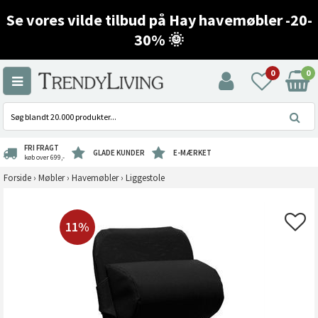
Se vores vilde tilbud på Hay havemøbler -20-
30% 🌞
0
0
FRI FRAGT
GLADE KUNDER
E-MÆRKET
køb over 699,-
Forside
›
Møbler
›
Havemøbler
›
Liggestole
11%