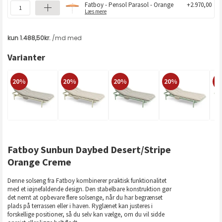
Fatboy - Pensol Parasol - Orange
+2.970,00
Læs mere
Varianter
20%
20%
20%
20%
2
Fatboy Sunbun Daybed Desert/Stripe
Orange Creme
Denne solseng fra Fatboy kombinerer praktisk funktionalitet
med et iøjnefaldende design. Den stabelbare konstruktion gør
det nemt at opbevare flere solsenge, når du har begrænset
plads på terrassen eller i haven. Ryglænet kan justeres i
forskellige positioner, så du selv kan vælge, om du vil sidde