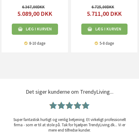
6.367,00
6.725,00
5.089,00
DKK
5.711,00
DKK
LÆG I KURVEN
LÆG I KURVEN
8-10 dage
5-8 dage
Det siger kunderne om TrendyLiving...
Super fantastisk hurtigt og venlig betjening. Et virkeligt professionelt
firma - som er til at stole på. Tak for hjælpen TrendyLiving.dk... Vi er
mere end tilfredse kunder.