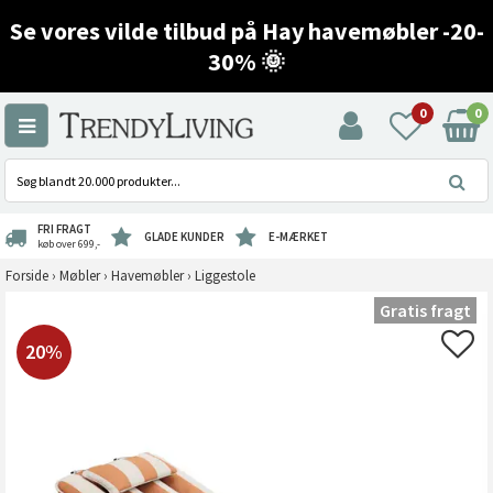
Se vores vilde tilbud på Hay havemøbler -20-
30% 🌞
0
0
FRI FRAGT
GLADE KUNDER
E-MÆRKET
køb over 699,-
Forside
›
Møbler
›
Havemøbler
›
Liggestole
Gratis fragt
20%