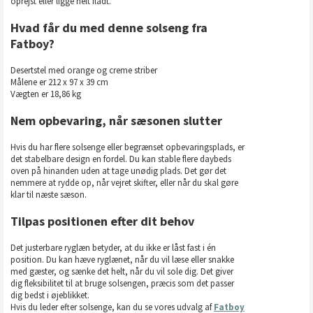
oprejst eller ligge helt fladt.
Hvad får du med denne solseng fra
Fatboy?
Desertstel med orange og creme striber
Målene er 212 x 97 x 39 cm
Vægten er 18,86 kg
Nem opbevaring, når sæsonen slutter
Hvis du har flere solsenge eller begrænset opbevaringsplads, er
det stabelbare design en fordel. Du kan stable flere daybeds
oven på hinanden uden at tage unødig plads. Det gør det
nemmere at rydde op, når vejret skifter, eller når du skal gøre
klar til næste sæson.
Tilpas positionen efter dit behov
Det justerbare ryglæn betyder, at du ikke er låst fast i én
position. Du kan hæve ryglænet, når du vil læse eller snakke
med gæster, og sænke det helt, når du vil sole dig. Det giver
dig fleksibilitet til at bruge solsengen, præcis som det passer
dig bedst i øjeblikket.
Hvis du leder efter solsenge, kan du se vores udvalg af
Fatboy