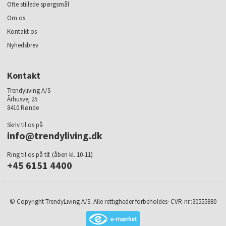
Ofte stillede spørgsmål
Om os
Kontakt os
Nyhedsbrev
Kontakt
Trendyliving A/S
Århusvej 25
8410 Rønde
Skriv til os på
info@trendyliving.dk
Ring til os på tlf. (åben kl. 10-11)
+45 6151 4400
© Copyright TrendyLiving A/S. Alle rettigheder forbeholdes· CVR-nr.:30555880