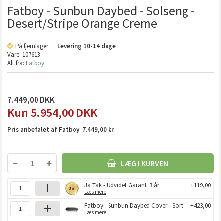
Fatboy - Sunbun Daybed - Solseng -
Desert/Stripe Orange Creme
På fjernlager
Levering
10-14 dage
Vare:
107613
Alt fra:
Fatboy
7.449,00
5.954,00
DKK
Pris anbefalet af Fatboy 7.449,00 kr
LÆG I KURVEN
Ja Tak - Udvidet Garanti 3 år
+119,00
Læs mere
Fatboy - Sunbun Daybed Cover - Sort
+423,00
Læs mere