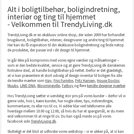
Alt i boligtilbehør, boligindretning,
interiør og ting til hjemmet
- Velkommen til TrendyLiving.dk
TrendyLiving.dk er en eksklusiv online shop, der siden 2009 har forhandlet
brugskunst, boligtilbehør, interiør, designvarer og andre ting til hjemmet.
Her kan du få inspiration til din eksklusive boligindretning og finde netop
de produkter, der passer ind i dit design til hjemmet.
Vi går ikke på kompromis med vores egne værdier og målsætninger –
som er den bedste kvalitet, service og at gøre TrendyLiving.dk danskernes
fortrukne sted, at handle boligtilbehør på nettet. Derfor er det glædeligt,
at vi kan præsentere et stort udvalg af design inventar til boligen fra alle
de kendte mærker som
Hay
,
Friis Furnitre
,
Fritz Hansen
,
House Doctor
,
Muubs
,
LIND DNA
,
Bloomingville
,
Fatboy
og flere
kendte designer mærker
.
Hos TrendyLiving sætter vi uendelig stor pris på vores kunder – derfor vil vi
gerne vide, hvis I, kære kunder, har nogle ideer, tips, indvendinger,
kommentarer, ris eller ros til os. Vi sidder klar ved telefonerne alle
hverdage mellem 10.00 og 12.00, så hvis du har et spørgsmål, er du mere
end velkommen til at ringe til os. Du kan også møde os på vores
facebook side
TrendyLiving.dk
.
Slutteligt er det blot at udforske vores webshop – vi er sikker på, at vi kan