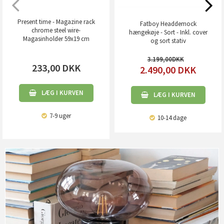
Present time - Magazine rack
Fatboy Headdemock
chrome steel wire-
hængekøje - Sort - Inkl. cover
Magasinholder 59x19 cm
og sort stativ
3.199,00
233,00
DKK
2.490,00
DKK
LÆG I KURVEN
LÆG I KURVEN
7-9 uger
10-14 dage