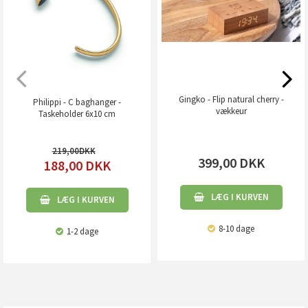
Gingko - Flip natural cherry -
Philippi - C baghanger -
vækkeur
Taskeholder 6x10 cm
219,00
399,00
DKK
188,00
DKK
LÆG I KURVEN
LÆG I KURVEN
8-10 dage
1-2 dage