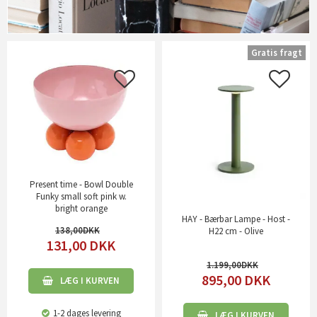
Gratis fragt
Present time - Bowl Double
Funky small soft pink w.
bright orange
HAY - Bærbar Lampe - Host -
138,00
H22 cm - Olive
131,00
DKK
1.199,00
895,00
DKK
LÆG I KURVEN
1-2 dages levering
LÆG I KURVEN