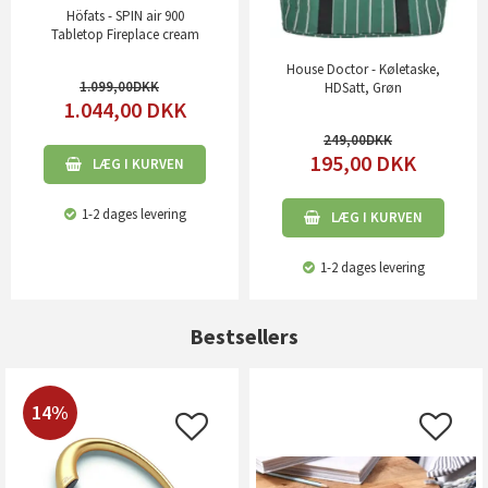
Höfats - SPIN air 900
Tabletop Fireplace cream
House Doctor - Køletaske,
1.099,00
HDSatt, Grøn
1.044,00
DKK
249,00
195,00
DKK
LÆG I KURVEN
1-2 dages levering
LÆG I KURVEN
1-2 dages levering
Bestsellers
14%