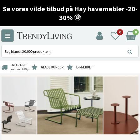
Se vores vilde tilbud på Hay havemøbler -20-
30% 🌞
0
0
FRI FRAGT
GLADE KUNDER
E-MÆRKET
køb over 699,-