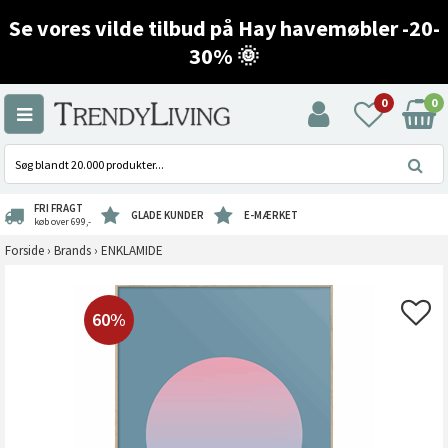
Se vores vilde tilbud på Hay havemøbler -20-
30% 🌞
0
0
FRI FRAGT
GLADE KUNDER
E-MÆRKET
køb over 699,-
Forside
›
Brands
›
ENKLAMIDE
60%