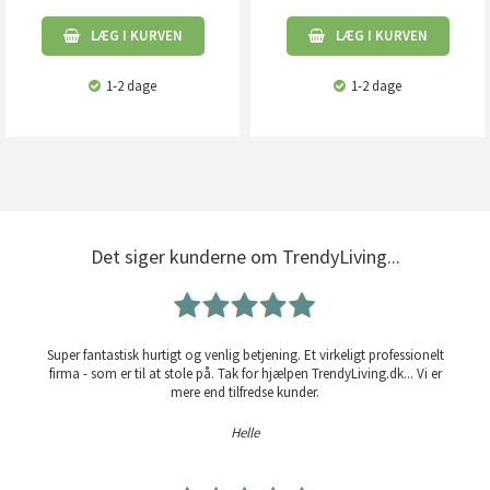
LÆG I KURVEN
LÆG I KURVEN
1-2 dage
1-2 dage
Det siger kunderne om TrendyLiving...
Super fantastisk hurtigt og venlig betjening. Et virkeligt professionelt
firma - som er til at stole på. Tak for hjælpen TrendyLiving.dk... Vi er
mere end tilfredse kunder.
Helle