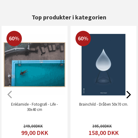
Top produkter i kategorien
60%
60%
Enklamide - Fotografi - Life -
Brainchild - Dråben 50x70 cm.
30x40 cm
249,00
395,00
99,00
DKK
158,00
DKK