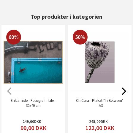
Top produkter i kategorien
60%
50%
Enklamide - Fotografi - Life -
ChiCura - Plakat "In Between"
30x40 cm
- A3
249,00
245,00
99,00
DKK
122,00
DKK