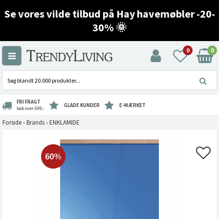
Se vores vilde tilbud på Hay havemøbler -20-
30% 🌞
0
0
FRI FRAGT
GLADE KUNDER
E-MÆRKET
køb over 699,-
Forside
›
Brands
›
ENKLAMIDE
60%