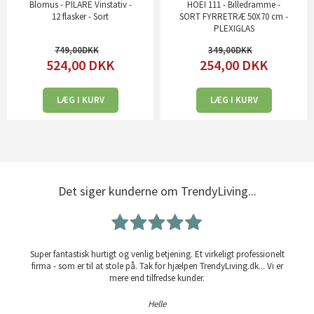
Blomus - PILARE Vinstativ -
HOEI 111 - Billedramme -
12 flasker - Sort
SORT FYRRETRÆ 50X70 cm -
PLEXIGLAS
749,00
349,00
524,00
DKK
254,00
DKK
LÆG I KURV
LÆG I KURV
Det siger kunderne om TrendyLiving...
Super fantastisk hurtigt og venlig betjening. Et virkeligt professionelt
firma - som er til at stole på. Tak for hjælpen TrendyLiving.dk... Vi er
mere end tilfredse kunder.
Helle