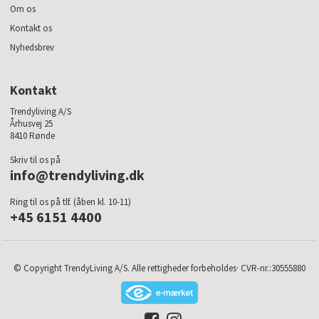
Om os
Kontakt os
Nyhedsbrev
Kontakt
Trendyliving A/S
Århusvej 25
8410 Rønde
Skriv til os på
info@trendyliving.dk
Ring til os på tlf. (åben kl. 10-11)
+45 6151 4400
© Copyright TrendyLiving A/S. Alle rettigheder forbeholdes· CVR-nr.:30555880