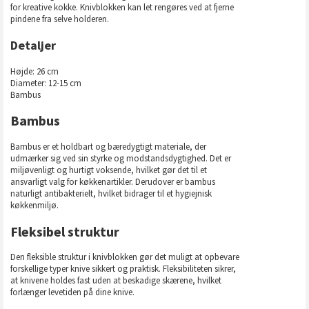
for kreative kokke. Knivblokken kan let rengøres ved at fjerne
pindene fra selve holderen.
Detaljer
Højde: 26 cm
Diameter: 12-15 cm
Bambus
Bambus
Bambus er et holdbart og bæredygtigt materiale, der
udmærker sig ved sin styrke og modstandsdygtighed. Det er
miljøvenligt og hurtigt voksende, hvilket gør det til et
ansvarligt valg for køkkenartikler. Derudover er bambus
naturligt antibakterielt, hvilket bidrager til et hygiejnisk
køkkenmiljø.
Fleksibel struktur
Den fleksible struktur i knivblokken gør det muligt at opbevare
forskellige typer knive sikkert og praktisk. Fleksibiliteten sikrer,
at knivene holdes fast uden at beskadige skærene, hvilket
forlænger levetiden på dine knive.