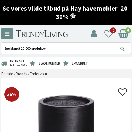
Se vores vilde tilbud på Hay havemøbler -20-
30% 🌞
0
0
FRI FRAGT
GLADE KUNDER
E-MÆRKET
køb over 699,-
Forside
›
Brands
›
Endeavour
26%