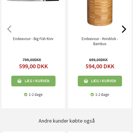
Endeavour - Big Fish Kniv
Endeavour - Knivblok -
Bambus
799,00
699,00
599,00
DKK
594,00
DKK
LÆG I KURVEN
LÆG I KURVEN
1-2 dage
1-2 dage
Andre kunder købte også