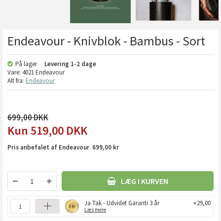
Endeavour - Knivblok - Bambus - Sort
På lager
Levering
1-2 dage
Vare:
4021 Endeavour
Alt fra:
Endeavour
699,00
519,00
DKK
Pris anbefalet af Endeavour 699,00 kr
LÆG I KURVEN
Ja Tak - Udvidet Garanti 3 år
+29,00
Læs mere