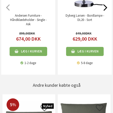
Andersen Furniture -
Dyberg Larsen - Bordlampe -
Håndklædeholder - Single -
DL20 - Sort
Ask
899,00
849,00
674,00
DKK
629,00
DKK
LÆG I KURVEN
LÆG I KURVEN
1-2 dage
5-8 dage
Andre kunder købte også
5%
Nyhed