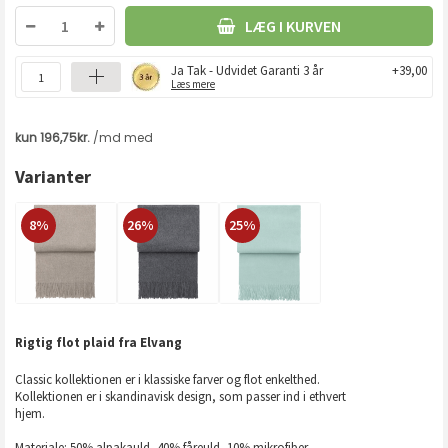
LÆG I KURVEN
Ja Tak - Udvidet Garanti 3 år
+39,00
Læs mere
Varianter
8%
26%
25%
Rigtig flot plaid fra Elvang
Classic kollektionen er i klassiske farver og flot enkelthed.
Kollektionen er i skandinavisk design, som passer ind i ethvert
hjem.
Materiale: 50% alpakauld, 40% fåreuld, 10% mikrofiber