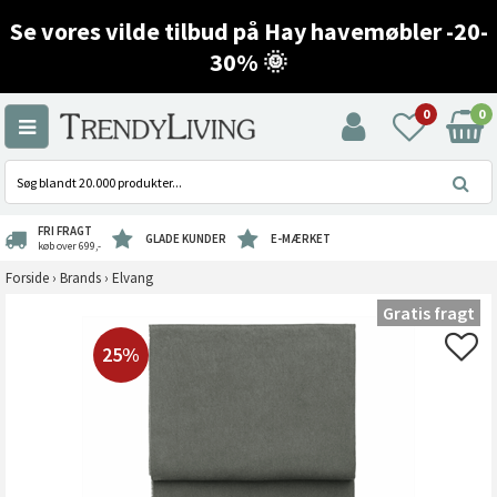
Se vores vilde tilbud på Hay havemøbler -20-
30% 🌞
0
0
FRI FRAGT
GLADE KUNDER
E-MÆRKET
køb over 699,-
Forside
›
Brands
›
Elvang
Gratis fragt
25%