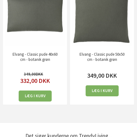
Elvang - Classic pude 40x60
Elvang - Classic pude 50x50
cm - botanik grøn
cm - botanik grøn
349,00
349,00
DKK
332,00
DKK
LÆG I KURV
LÆG I KURV
Det siger kunderne om TrendyLiving...