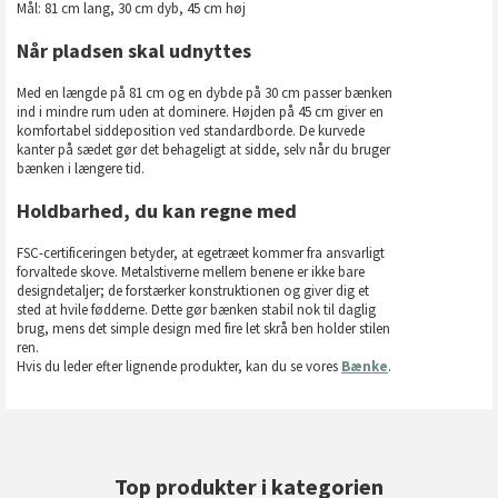
Mål: 81 cm lang, 30 cm dyb, 45 cm høj
Når pladsen skal udnyttes
Med en længde på 81 cm og en dybde på 30 cm passer bænken
ind i mindre rum uden at dominere. Højden på 45 cm giver en
komfortabel siddeposition ved standardborde. De kurvede
kanter på sædet gør det behageligt at sidde, selv når du bruger
bænken i længere tid.
Holdbarhed, du kan regne med
FSC-certificeringen betyder, at egetræet kommer fra ansvarligt
forvaltede skove. Metalstiverne mellem benene er ikke bare
designdetaljer; de forstærker konstruktionen og giver dig et
sted at hvile fødderne. Dette gør bænken stabil nok til daglig
brug, mens det simple design med fire let skrå ben holder stilen
ren.
Hvis du leder efter lignende produkter, kan du se vores
Bænke
.
Top produkter i kategorien