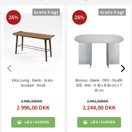
Gratis fragt
Gratis fragt
25%
25%
Ekta Living - Bænk - Scala -
Blomus - Bænk - ORU - Rustfri
Smoked - Small
Stål - Mat - H 45 x B 80 cm x T
35 cm
3.995,00
2.992,00
2.996,00
DKK
2.244,00
DKK
LÆG I KURVEN
LÆG I KURVEN