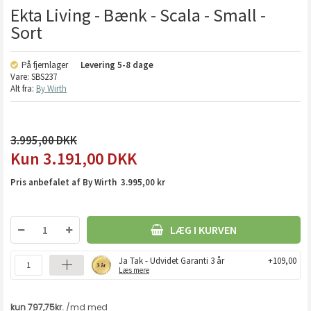
Ekta Living - Bænk - Scala - Small -
Sort
På fjernlager
Levering
5-8 dage
Vare:
SBS237
Alt fra:
By Wirth
3.995,00
3.191,00
DKK
Pris anbefalet af By Wirth 3.995,00 kr
LÆG I KURVEN
Ja Tak - Udvidet Garanti 3 år
+109,00
Læs mere