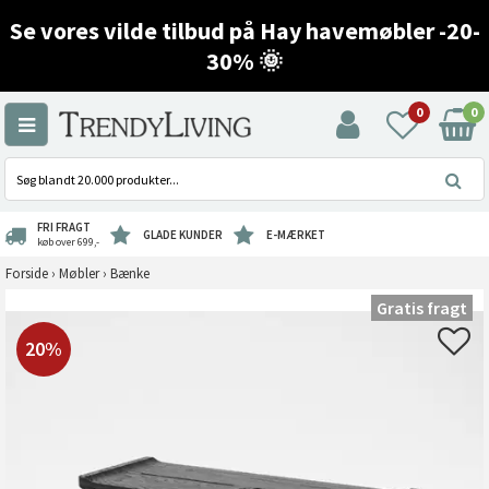
Se vores vilde tilbud på Hay havemøbler -20-
30% 🌞
0
0
FRI FRAGT
GLADE KUNDER
E-MÆRKET
køb over 699,-
Forside
›
Møbler
›
Bænke
Gratis fragt
20%