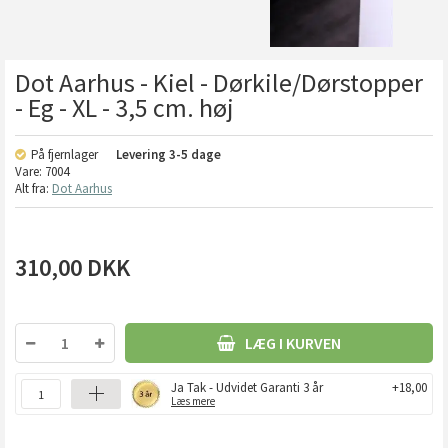
Dot Aarhus - Kiel - Dørkile/Dørstopper
- Eg - XL - 3,5 cm. høj
På fjernlager
Levering
3-5 dage
Vare:
7004
Alt fra:
Dot Aarhus
310,00
DKK
LÆG I KURVEN
Ja Tak - Udvidet Garanti 3 år
+18,00
Læs mere