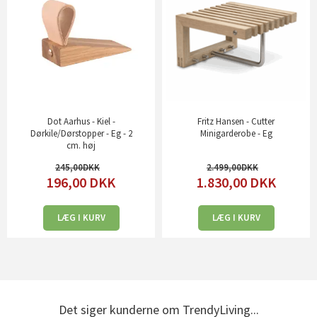
Dot Aarhus - Kiel -
Fritz Hansen - Cutter
Dørkile/Dørstopper - Eg - 2
Minigarderobe - Eg
cm. høj
245,00
2.499,00
196,00
DKK
1.830,00
DKK
LÆG I KURV
LÆG I KURV
Det siger kunderne om TrendyLiving...