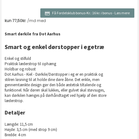
Få Fordelsklub bonus-Kr.:
16 kr. i bonus
-
Læs mere
Smart dørkile fra Dot Aarhus
Smart og enkel dørstopper i egetræ
Enkel og stilfuld
Praktisk læderstrop til ophæng
Holdbar og robust
Dot Aarhus - Kiel - Dørkile/Dørstopper i eg er en praktisk og
stilren løsning til at holde dine døre åbne. Det enkle, men
gennemtænkte design gør den både æstetisk tiltalende og
funktionel. Når døren skal lukkes, eller gulvet skal støvsuges,
kan dørkilen hænges på dørhåndtaget ved hjælp af den store
læderstrop.
Detaljer
Længde: 11,5 cm
Højde: 3,5 cm (med strop 9 cm)
Bredde: 4 cm