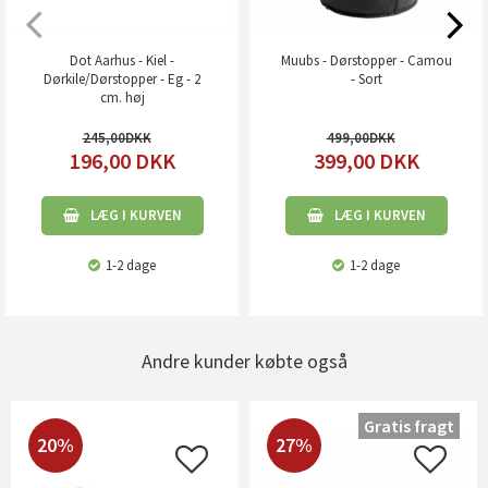
Dot Aarhus - Kiel -
Muubs - Dørstopper - Camou
Dørkile/Dørstopper - Eg - 2
- Sort
cm. høj
245,00
499,00
196,00
DKK
399,00
DKK
LÆG I KURVEN
LÆG I KURVEN
1-2 dage
1-2 dage
Andre kunder købte også
Gratis fragt
20%
27%