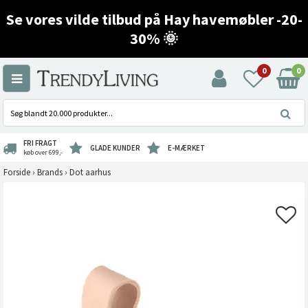
Se vores vilde tilbud på Hay havemøbler -20-
30% 🌞
0
0
FRI FRAGT
GLADE KUNDER
E-MÆRKET
køb over 699,-
Forside
›
Brands
›
Dot aarhus