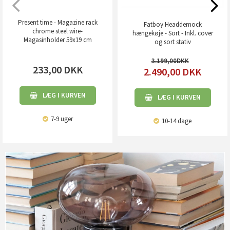
Present time - Magazine rack
Fatboy Headdemock
chrome steel wire-
hængekøje - Sort - Inkl. cover
Magasinholder 59x19 cm
og sort stativ
3.199,00
233,00
DKK
2.490,00
DKK
LÆG I KURVEN
LÆG I KURVEN
7-9 uger
10-14 dage