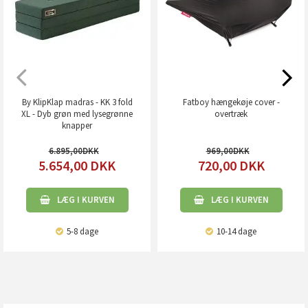
By KlipKlap madras - KK 3 fold
Fatboy hængekøje cover -
XL - Dyb grøn med lysegrønne
overtræk
knapper
6.895,00
969,00
5.654,00
DKK
720,00
DKK
LÆG I KURVEN
LÆG I KURVEN
5-8 dage
10-14 dage