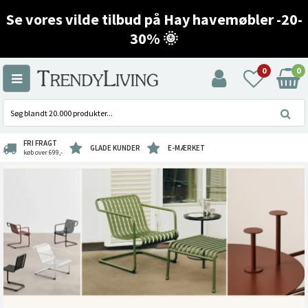
Se vores vilde tilbud på Hay havemøbler -20-
30% 🌞
0
0
FRI FRAGT
GLADE KUNDER
E-MÆRKET
køb over 699,-