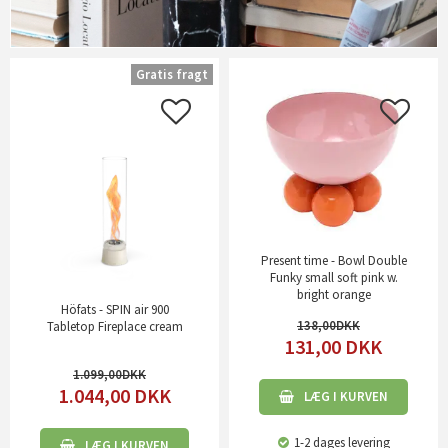
Gratis fragt
Present time - Bowl Double
Funky small soft pink w.
bright orange
Höfats - SPIN air 900
138,00
Tabletop Fireplace cream
131,00
DKK
1.099,00
1.044,00
DKK
LÆG I KURVEN
1-2 dages levering
LÆG I KURVEN