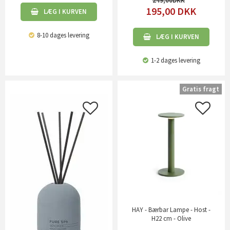
249,00
195,00
DKK
LÆG I KURVEN
8-10 dages levering
LÆG I KURVEN
1-2 dages levering
Gratis fragt
HAY - Bærbar Lampe - Host -
H22 cm - Olive