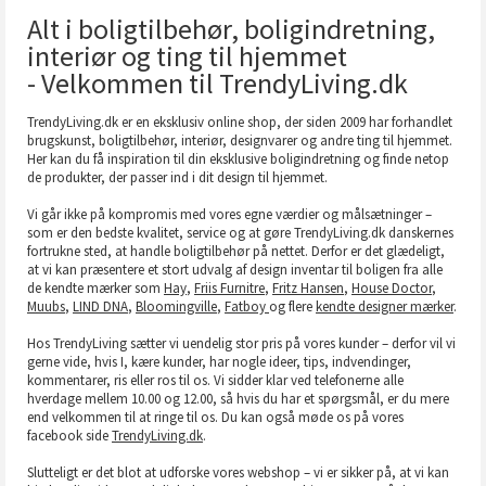
Alt i boligtilbehør, boligindretning,
interiør og ting til hjemmet
- Velkommen til TrendyLiving.dk
TrendyLiving.dk er en eksklusiv online shop, der siden 2009 har forhandlet
brugskunst, boligtilbehør, interiør, designvarer og andre ting til hjemmet.
Her kan du få inspiration til din eksklusive boligindretning og finde netop
de produkter, der passer ind i dit design til hjemmet.
Vi går ikke på kompromis med vores egne værdier og målsætninger –
som er den bedste kvalitet, service og at gøre TrendyLiving.dk danskernes
fortrukne sted, at handle boligtilbehør på nettet. Derfor er det glædeligt,
at vi kan præsentere et stort udvalg af design inventar til boligen fra alle
de kendte mærker som
Hay
,
Friis Furnitre
,
Fritz Hansen
,
House Doctor
,
Muubs
,
LIND DNA
,
Bloomingville
,
Fatboy
og flere
kendte designer mærker
.
Hos TrendyLiving sætter vi uendelig stor pris på vores kunder – derfor vil vi
gerne vide, hvis I, kære kunder, har nogle ideer, tips, indvendinger,
kommentarer, ris eller ros til os. Vi sidder klar ved telefonerne alle
hverdage mellem 10.00 og 12.00, så hvis du har et spørgsmål, er du mere
end velkommen til at ringe til os. Du kan også møde os på vores
facebook side
TrendyLiving.dk
.
Slutteligt er det blot at udforske vores webshop – vi er sikker på, at vi kan