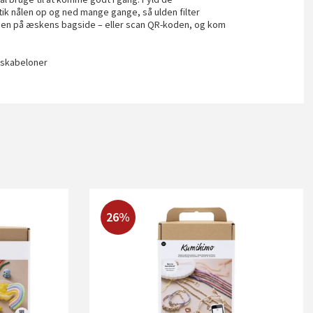
k nålen op og ned mange gange, så ulden filter
ngen på æskens bagside – eller scan QR-koden, og kom
, skabeloner
26%