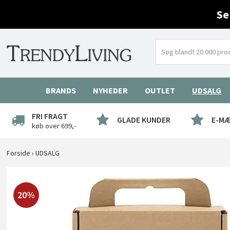
Se
BRANDS
NYHEDER
OUTLET
UDSALG
FRI FRAGT
GLADE KUNDER
E-M
køb over 699,-
Forside
›
UDSALG
20%