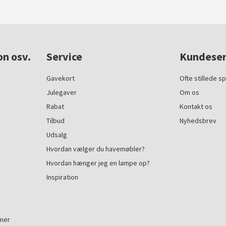
on osv.
Service
Kundeser
Gavekort
Ofte stillede s
Julegaver
Om os
Rabat
Kontakt os
Tilbud
Nyhedsbrev
Udsalg
Hvordan vælger du havemøbler?
Hvordan hænger jeg en lampe op?
Inspiration
mmer