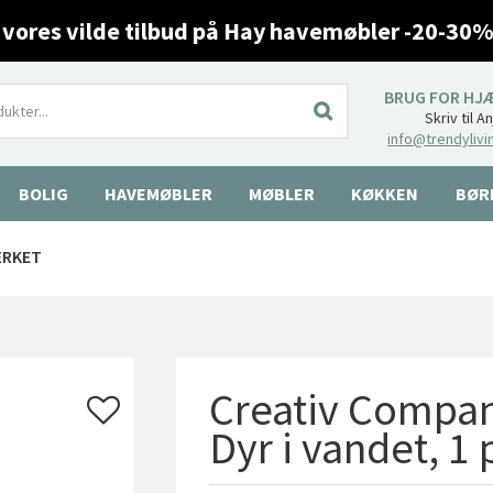
 vores vilde tilbud på Hay havemøbler -20-30%
BRUG FOR HJ
Skriv til A
info@trendylivi
BOLIG
HAVEMØBLER
MØBLER
KØKKEN
BØR
ÆRKET
Creativ Company
Dyr i vandet, 1