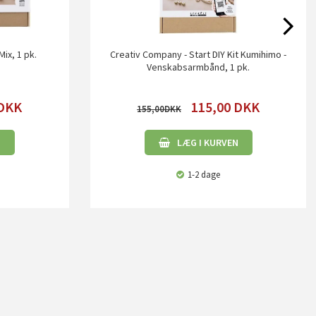
ix, 1 pk.
Creativ Company - Start DIY Kit Kumihimo -
Venskabsarmbånd, 1 pk.
DKK
115,00
DKK
155,00
N
LÆG I KURVEN
1-2 dage