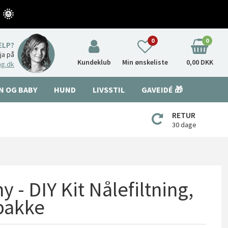
 🌞
0
0
ÆLP?
nja på
Kundeklub
Min ønskeliste
0,00 DKK
ng.dk
N OG BABY
HUND
LIVSSTIL
GAVEIDÉ 🎁
RETUR
30 dage
 - DIY Kit Nålefiltning,
 pakke