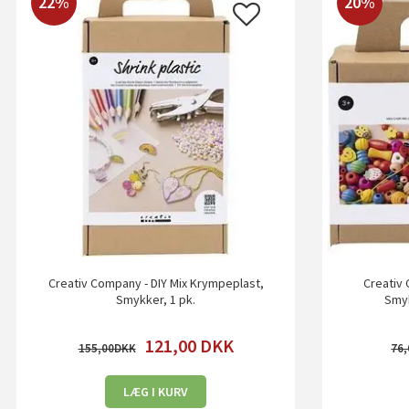
22%
20%
Creativ Company - DIY Mix Krympeplast,
Creativ 
Smykker, 1 pk.
Smyk
121,00
DKK
155,00
76,
LÆG I KURV