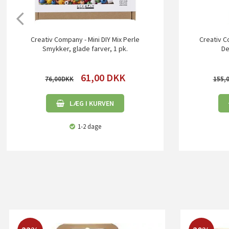
Creativ Company - Mini DIY Mix Perle
Creativ C
Smykker, glade farver, 1 pk.
De
61,00
DKK
76,00
155,
LÆG I KURVEN
1-2 dage