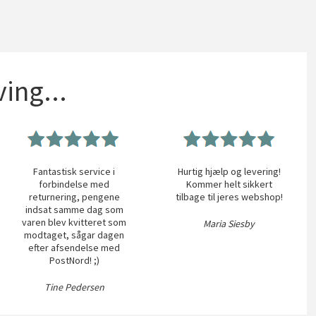
ing...
Fantastisk service i
Hurtig hjælp og levering!
forbindelse med
Kommer helt sikkert
returnering, pengene
tilbage til jeres webshop!
indsat samme dag som
varen blev kvitteret som
Maria Siesby
modtaget, sågar dagen
efter afsendelse med
PostNord! ;)
Tine Pedersen