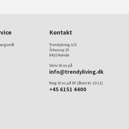
vice
Kontakt
pørgsmål
Trendyliving A/S
Århusvej 25
8410 Rønde
Skriv til os på
info@trendyliving.dk
Ring til os på tlf. (åben kl. 10-11)
+45 6151 4400