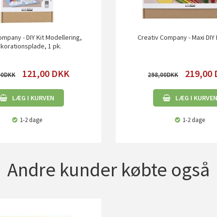
ompany - DIY Kit Modellering,
Creativ Company - Maxi DIY M
korationsplade, 1 pk.
121,00
DKK
219,00
00
298,00
LÆG I KURVEN
LÆG I KURVE
1-2 dage
1-2 dage
Andre kunder købte også