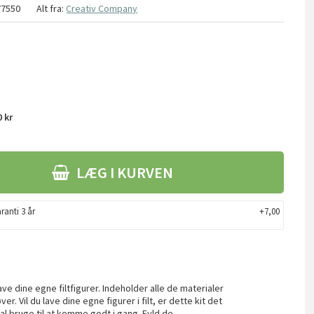
77550
Alt fra:
Creativ Company
 kr
LÆG I KURVEN
ranti 3 år
+7,00
ve dine egne filtfigurer. Indeholder alle de materialer
r. Vil du lave dine egne figurer i filt, er dette kit det
kal bruge til at komme godt i gang. Fyld de