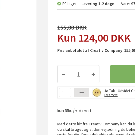
På lager
Levering
1-2 dage
Vare:
9
155,00
124,00
DKK
Pris anbefalet af Creativ Company 155,00
Ja Tak - Udvidet Ga
Læs mere
Med dette kit fra Creativ Company kan du la
du skal bruge, og al den vejledning du behøve
rette for dig. Det indeholder alt, hvad du s