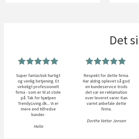
Det s
Super fantastisk hurtigt
Respekt for dette firma.
og venlig betjening. Et
Har aldrig oplevet så god
virkeligt professionelt
en kundeservice trods
firma - som er til at stole
det var en reklamation
på. Tak for hjælpen
over leveret varer. Kan
TrendyLiving.dk... Vi er
varmt anbefale dette
mere end tilfredse
firma.
kunder.
Dorthe Vetter Jensen
Helle