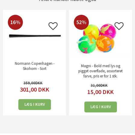
16%
52%
Normann Copenhagen -
Magni - Bold med lys og
Skohorn - Sort
pigget overflade, assorteret
farve, pris er for 1 stk.
359,00
31,00
301,00
DKK
15,00
DKK
LÆG I KURV
LÆG I KURV