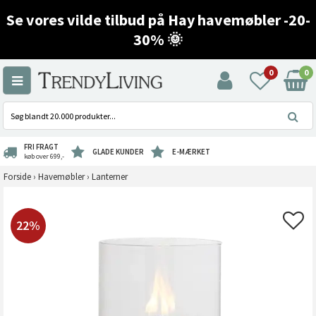
Se vores vilde tilbud på Hay havemøbler -20-
30% 🌞
0
0
FRI FRAGT
GLADE KUNDER
E-MÆRKET
køb over 699,-
Forside
›
Havemøbler
›
Lanterner
22%