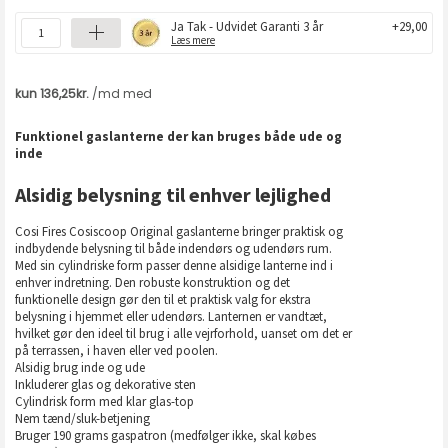
Ja Tak - Udvidet Garanti 3 år
+29,00
Læs mere
Funktionel gaslanterne der kan bruges både ude og
inde
Alsidig belysning til enhver lejlighed
Cosi Fires Cosiscoop Original gaslanterne bringer praktisk og
indbydende belysning til både indendørs og udendørs rum.
Med sin cylindriske form passer denne alsidige lanterne ind i
enhver indretning. Den robuste konstruktion og det
funktionelle design gør den til et praktisk valg for ekstra
belysning i hjemmet eller udendørs. Lanternen er vandtæt,
hvilket gør den ideel til brug i alle vejrforhold, uanset om det er
på terrassen, i haven eller ved poolen.
Alsidig brug inde og ude
Inkluderer glas og dekorative sten
Cylindrisk form med klar glas-top
Nem tænd/sluk-betjening
Bruger 190 grams gaspatron (medfølger ikke, skal købes