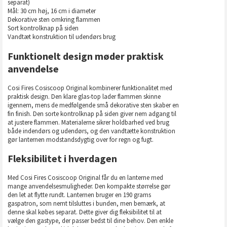
separat)
Mål: 30 cm høj, 16 cm i diameter
Dekorative sten omkring flammen
Sort kontrolknap på siden
Vandtæt konstruktion til udendørs brug
Funktionelt design møder praktisk
anvendelse
Cosi Fires Cosiscoop Original kombinerer funktionalitet med
praktisk design. Den klare glas-top lader flammen skinne
igennem, mens de medfølgende små dekorative sten skaber en
fin finish. Den sorte kontrolknap på siden giver nem adgang til
at justere flammen. Materialerne sikrer holdbarhed ved brug
både indendørs og udendørs, og den vandtætte konstruktion
gør lanternen modstandsdygtig over for regn og fugt.
Fleksibilitet i hverdagen
Med Cosi Fires Cosiscoop Original får du en lanterne med
mange anvendelsesmuligheder. Den kompakte størrelse gør
den let at flytte rundt. Lanternen bruger en 190 grams
gaspatron, som nemt tilsluttes i bunden, men bemærk, at
denne skal købes separat. Dette giver dig fleksibilitet til at
vælge den gastype, der passer bedst til dine behov. Den enkle