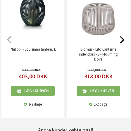
Philippi - Louisiana lantern, L
Blomus - Lito Lanterne
indendørs - S - Mourning
Dove
517,00
337,00
403,00
DKK
318,00
DKK
LÆG I KURVEN
LÆG I KURVEN
1-2 dage
1-2 dage
Andre kunder købte også