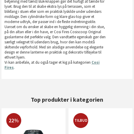
betjening med tænd/sluk-knappen gør det hurtigt at tænde for
lyset. Brug den til at skabe ekstra lys på terrassen, som et
blikfang i stuen eller som en praktisk lyskilde under udendørs
middage. Den cylindriske form og klare glas-top giver et
moderne udtryk, der passer ind i de fleste indretningsstile.
Uanset om du ønsker at skabe en hyggelig stemning i din stue,
på din altan eller i din have, er Cosi Fires Cosiscoop Original
gaslanterne det perfekte valg. Den vandtætte egenskab gør den
særligt velegnet til udendørs brug, hvor den kan modstå
skiftende vejrforhold. Med sin alsidige anvendelse og elegante
design er denne lanterne en praktisk og dekorativ tilføjelse til
ethvert hjem.
Vi kan anbefale, at du også tager et kig på kategorien
Cosi
Fires
.
Top produkter i kategorien
22%
TILBUD