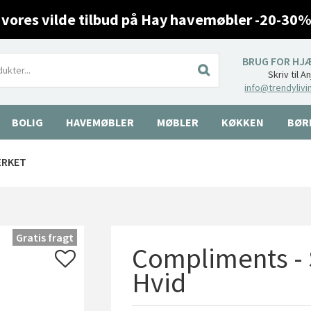
 vores vilde tilbud på Hay havemøbler -20-30%
BRUG FOR HJ
Skriv til A
info@trendylivi
BOLIG
HAVEMØBLER
MØBLER
KØKKEN
BØR
ÆRKET
Gratis fragt
Compliments - S
Hvid