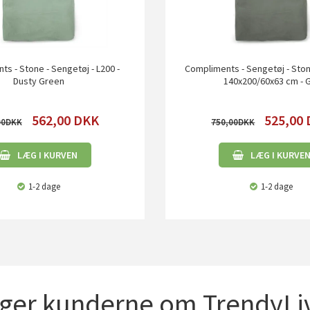
s - Stone - Sengetøj - L200 -
Compliments - Sengetøj - Sto
Dusty Green
140x200/60x63 cm - 
562,00
DKK
525,00
00
750,00
LÆG I KURVEN
LÆG I KURVE
1-2 dage
1-2 dage
iger kunderne om TrendyLiv