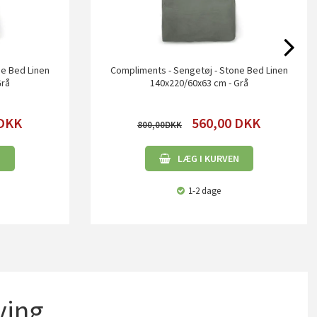
ne Bed Linen
Compliments - Sengetøj - Stone Bed Linen
Grå
140x220/60x63 cm - Grå
DKK
560,00
DKK
800,00
N
LÆG I KURVEN
1-2 dage
ing...