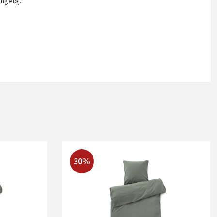
engetøj.
30%