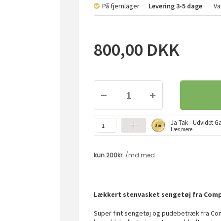
På fjernlager
Levering
3-5 dage
Va
800,00
DKK
Ja Tak - Udvidet Ga
Læs mere
Lækkert stenvasket sengetøj fra Com
Super fint sengetøj og pudebetræk fra Co