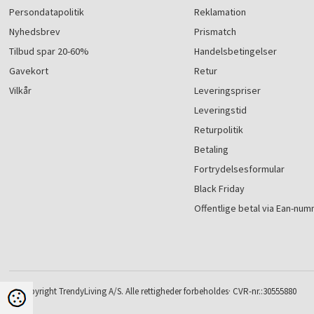
Persondatapolitik
Reklamation
Nyhedsbrev
Prismatch
Tilbud spar 20-60%
Handelsbetingelser
Gavekort
Retur
Vilkår
Leveringspriser
Leveringstid
Returpolitik
Betaling
Fortrydelsesformular
Black Friday
Offentlige betal via Ean-nu
© Copyright TrendyLiving A/S. Alle rettigheder forbeholdes· CVR-nr.:30555880