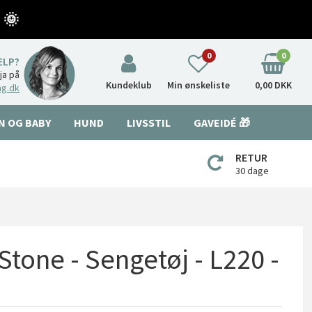
 🌞
0
0
ÆLP?
nja på
Kundeklub
Min ønskeliste
0,00 DKK
ng.dk
N OG BABY
HUND
LIVSSTIL
GAVEIDÉ 🎁
RETUR
30 dage
tone - Sengetøj - L220 -