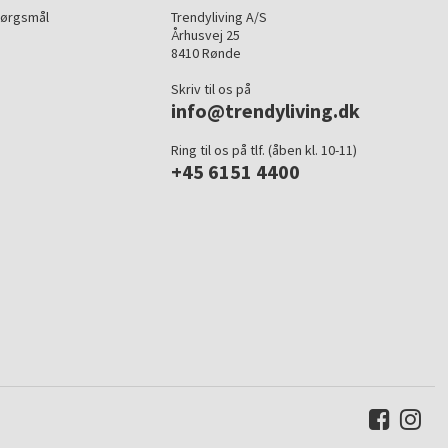
pørgsmål
Trendyliving A/S
Århusvej 25
8410 Rønde
Skriv til os på
info@trendyliving.dk
Ring til os på tlf. (åben kl. 10-11)
+45 6151 4400