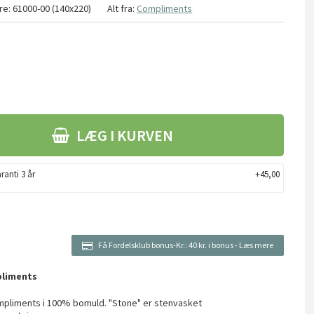
re:
61000-00 (140x220)
Alt fra:
Compliments
LÆG I KURVEN
ranti 3 år
+45,00
Få Fordelsklub bonus-Kr.:
40 kr. i bonus
-
Læs mere
pliments
mpliments i 100% bomuld. "Stone" er stenvasket