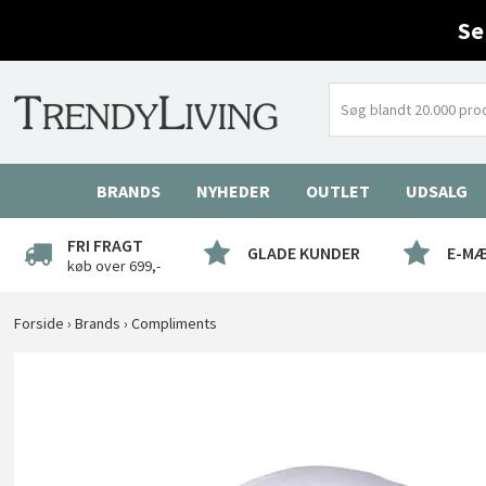
Se
BRANDS
NYHEDER
OUTLET
UDSALG
FRI FRAGT
GLADE KUNDER
E-M
køb over 699,-
Forside
›
Brands
›
Compliments