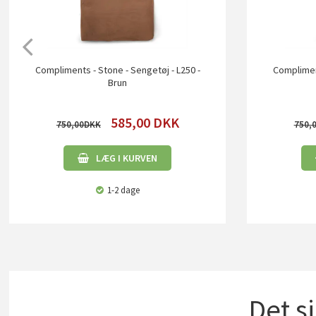
Compliments - Stone - Sengetøj - L250 -
Compliment
Brun
585,00
DKK
750,00
750,
LÆG I KURVEN
1-2 dage
Det s