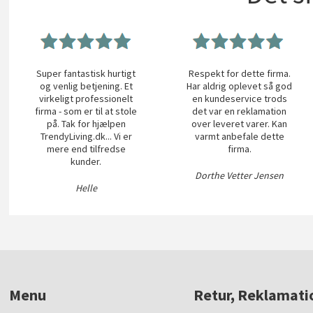
Super fantastisk hurtigt
Respekt for dette firma.
og venlig betjening. Et
Har aldrig oplevet så god
virkeligt professionelt
en kundeservice trods
firma - som er til at stole
det var en reklamation
på. Tak for hjælpen
over leveret varer. Kan
TrendyLiving.dk... Vi er
varmt anbefale dette
mere end tilfredse
firma.
kunder.
Dorthe Vetter Jensen
Helle
Menu
Retur, Reklamati