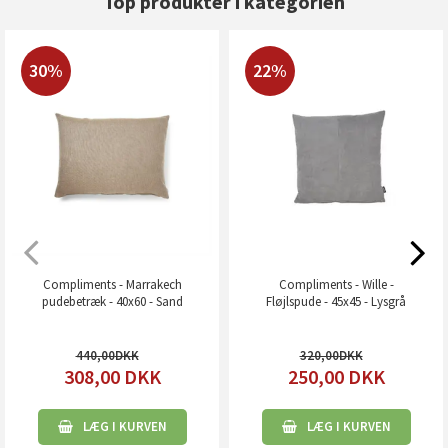
Top produkter i kategorien
30%
22%
Compliments - Marrakech
Compliments - Wille -
pudebetræk - 40x60 - Sand
Fløjlspude - 45x45 - Lysgrå
440,00
320,00
308,00
DKK
250,00
DKK
LÆG I KURVEN
LÆG I KURVEN