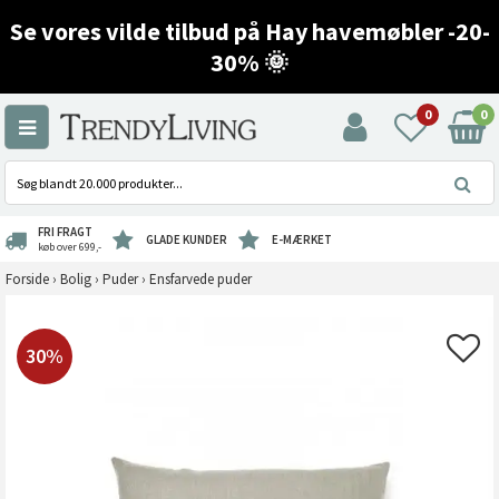
Se vores vilde tilbud på Hay havemøbler -20-
30% 🌞
0
0
FRI FRAGT
GLADE KUNDER
E-MÆRKET
køb over 699,-
Forside
›
Bolig
›
Puder
›
Ensfarvede puder
30%