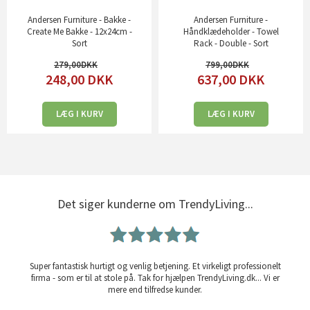
Andersen Furniture - Bakke -
Andersen Furniture -
Create Me Bakke - 12x24cm -
Håndklædeholder - Towel
Sort
Rack - Double - Sort
279,00
799,00
248,00
DKK
637,00
DKK
LÆG I KURV
LÆG I KURV
Det siger kunderne om TrendyLiving...
Super fantastisk hurtigt og venlig betjening. Et virkeligt professionelt
firma - som er til at stole på. Tak for hjælpen TrendyLiving.dk... Vi er
mere end tilfredse kunder.