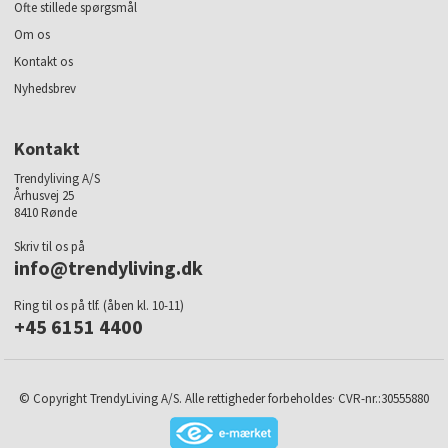
Ofte stillede spørgsmål
Om os
Kontakt os
Nyhedsbrev
Kontakt
Trendyliving A/S
Århusvej 25
8410 Rønde
Skriv til os på
info@trendyliving.dk
Ring til os på tlf. (åben kl. 10-11)
+45 6151 4400
© Copyright TrendyLiving A/S. Alle rettigheder forbeholdes· CVR-nr.:30555880