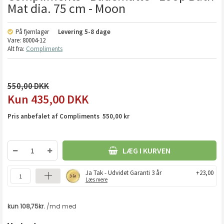
Mat dia. 75 cm - Moon
På fjernlager
Levering
5-8 dage
Vare:
80004-12
Alt fra:
Compliments
550,00
435,00
DKK
Pris anbefalet af Compliments 550,00 kr
LÆG I KURVEN
Ja Tak - Udvidet Garanti 3 år
+23,00
Læs mere