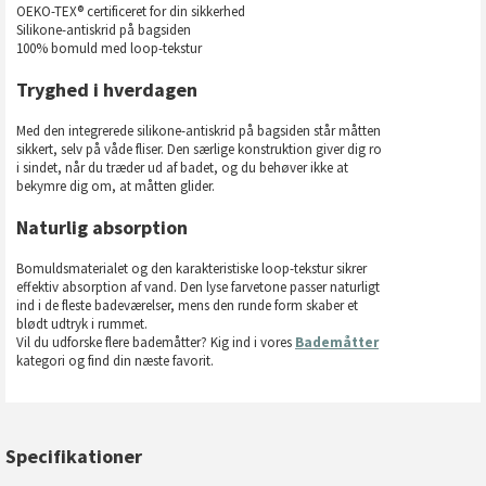
OEKO-TEX® certificeret for din sikkerhed
Silikone-antiskrid på bagsiden
100% bomuld med loop-tekstur
Tryghed i hverdagen
Med den integrerede silikone-antiskrid på bagsiden står måtten
sikkert, selv på våde fliser. Den særlige konstruktion giver dig ro
i sindet, når du træder ud af badet, og du behøver ikke at
bekymre dig om, at måtten glider.
Naturlig absorption
Bomuldsmaterialet og den karakteristiske loop-tekstur sikrer
effektiv absorption af vand. Den lyse farvetone passer naturligt
ind i de fleste badeværelser, mens den runde form skaber et
blødt udtryk i rummet.
Vil du udforske flere bademåtter? Kig ind i vores
Bademåtter
kategori og find din næste favorit.
Specifikationer