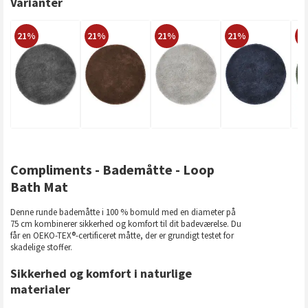
Varianter
21%
21%
21%
21%
2
Compliments - Bademåtte - Loop
Bath Mat
Denne runde bademåtte i 100 % bomuld med en diameter på
75 cm kombinerer sikkerhed og komfort til dit badeværelse. Du
får en OEKO-TEX®-certificeret måtte, der er grundigt testet for
skadelige stoffer.
Sikkerhed og komfort i naturlige
materialer