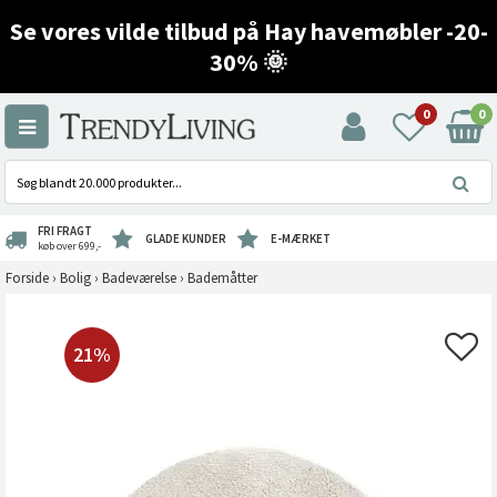
Se vores vilde tilbud på Hay havemøbler -20-
30% 🌞
0
0
FRI FRAGT
GLADE KUNDER
E-MÆRKET
køb over 699,-
Forside
›
Bolig
›
Badeværelse
›
Bademåtter
21%