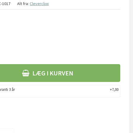
C-1017
Alt fra:
Cleverclixx
LÆG I KURVEN
ranti 3 år
+7,00