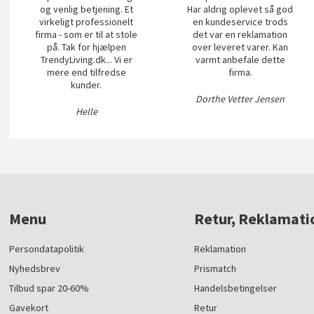
og venlig betjening. Et
Har aldrig oplevet så god
virkeligt professionelt
en kundeservice trods
firma - som er til at stole
det var en reklamation
på. Tak for hjælpen
over leveret varer. Kan
TrendyLiving.dk... Vi er
varmt anbefale dette
mere end tilfredse
firma.
kunder.
Dorthe Vetter Jensen
Helle
Menu
Retur, Reklamati
Persondatapolitik
Reklamation
Nyhedsbrev
Prismatch
Tilbud spar 20-60%
Handelsbetingelser
Gavekort
Retur