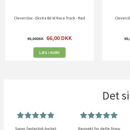
Cleverclixx - Ekstra Bil til Race Track - Rød
Clevercli
66,00
DKK
95,00
95,
LÆG I KURV
Det s
Super fantastisk hurtigt
Respekt for dette firma.