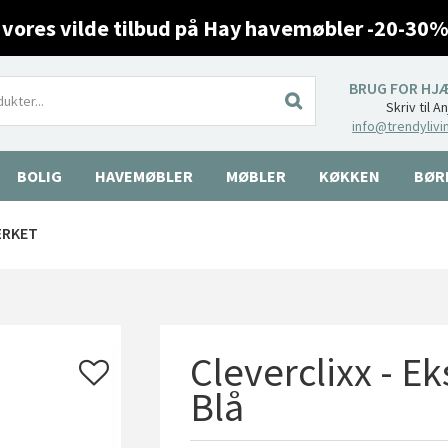
 vores vilde tilbud på Hay havemøbler -20-30%
BRUG FOR HJ
Skriv til A
info@trendylivi
BOLIG
HAVEMØBLER
MØBLER
KØKKEN
BØR
ÆRKET
Cleverclixx - Eks
Blå