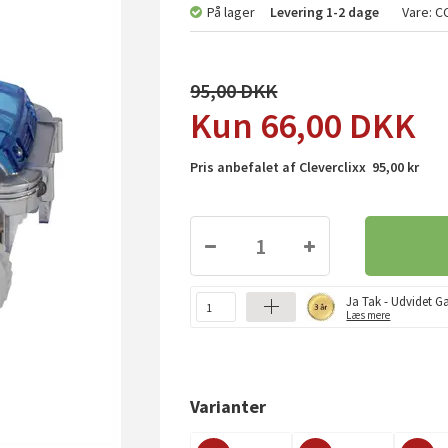
På lager
Levering
1-2 dage
Vare:
C
95,00
66,00
DKK
Pris anbefalet af Cleverclixx 95,00 kr
Ja Tak - Udvidet Ga
Læs mere
Varianter