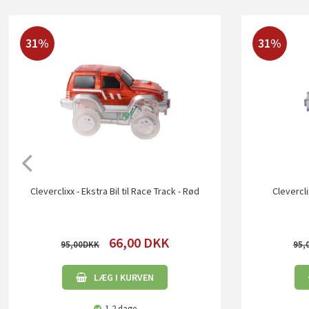
31%
31%
Cleverclixx - Ekstra Bil til Race Track - Rød
Cleverclix
66,00
DKK
95,00
95,
LÆG I KURVEN
1-2 dage