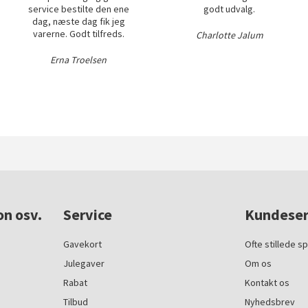
service bestilte den ene
godt udvalg.
dag, næste dag fik jeg
varerne. Godt tilfreds.
Charlotte Jalum
Erna Troelsen
on osv.
Service
Kundeser
Gavekort
Ofte stillede s
Julegaver
Om os
Rabat
Kontakt os
Tilbud
Nyhedsbrev