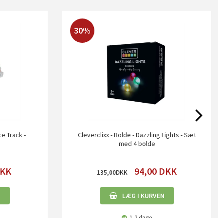
30%
ace Track -
Cleverclixx - Bolde - Dazzling Lights - Sæt
med 4 bolde
KK
94,00
DKK
135,00
N
LÆG I KURVEN
1-2 dage