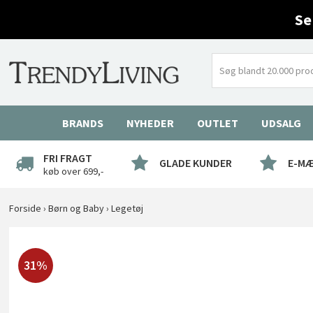
Se
BRANDS
NYHEDER
OUTLET
UDSALG
FRI FRAGT
GLADE KUNDER
E-M
køb over 699,-
Forside
›
Børn og Baby
›
Legetøj
31%