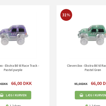
31%
x - Ekstra Bil til Race Track -
Cleverclixx - Ekstra Bil til R
Pastel purple
Pastel Grøn
66,00
DKK
66,00
D
00
95,00
LÆG I KURVEN
LÆG I KURVE
1-2 dage
1-2 dage