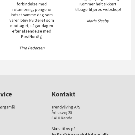
forbindelse med
Kommer helt sikkert
returnering, pengene
tilbage til jeres webshop!
indsat samme dag som
varen blev kvitteret som
Maria Siesby
modtaget, sågar dagen
efter afsendelse med
PostNord! ;)
Tine Pedersen
vice
Kontakt
pørgsmål
Trendyliving A/S
Århusvej 25
8410 Rønde
Skriv til os på