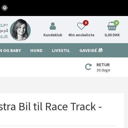
 🌞
0
0
ÆLP?
nja på
Kundeklub
Min ønskeliste
0,00 DKK
ng.dk
N OG BABY
HUND
LIVSSTIL
GAVEIDÉ 🎁
RETUR
30 dage
tra Bil til Race Track -