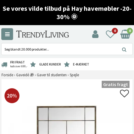
Se vores vilde tilbud på Hay havemøbler -20-
30% 🌞
0
0
FRI FRAGT
GLADE KUNDER
E-MÆRKET
køb over 699,-
Forside
›
Gaveidé 🎁
›
Gaver til studenten
›
Spejle
Gratis fragt
20%