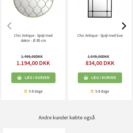
Chic Antique - Spejl med
Chic Antique - Spejl med bue
dekor - Ø 85 cm
1.499,00
1.049,00
1.194,00
DKK
834,00
DKK
LÆG I KURVEN
LÆG I KURVEN
5-8 dage
5-8 dage
Andre kunder købte også