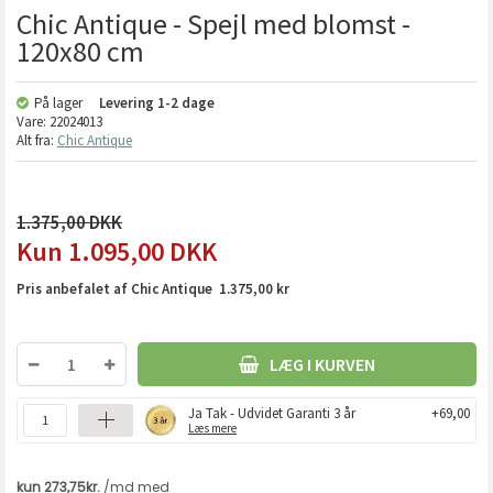
Chic Antique - Spejl med blomst -
120x80 cm
På lager
Levering
1-2 dage
Vare:
22024013
Alt fra:
Chic Antique
1.375,00
1.095,00
DKK
Pris anbefalet af Chic Antique 1.375,00 kr
LÆG I KURVEN
Ja Tak - Udvidet Garanti 3 år
+69,00
Læs mere