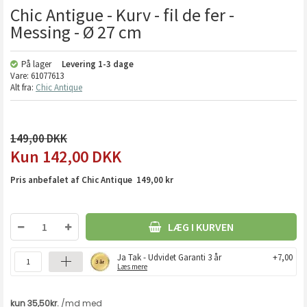
Chic Antigue - Kurv - fil de fer -
Messing - Ø 27 cm
På lager
Levering
1-3 dage
Vare:
61077613
Alt fra:
Chic Antique
149,00
142,00
DKK
Pris anbefalet af Chic Antique 149,00 kr
LÆG I KURVEN
Ja Tak - Udvidet Garanti 3 år
+7,00
Læs mere