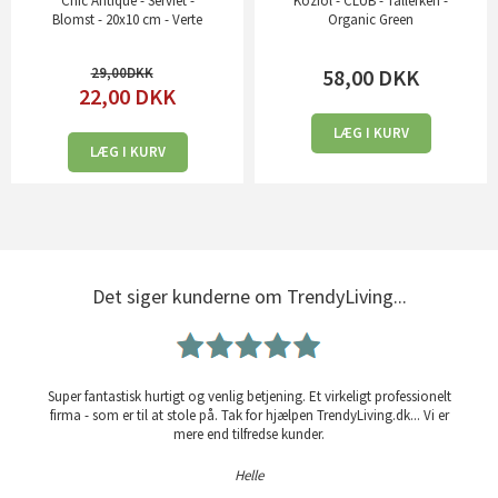
Chic Antique - Serviet -
Koziol - CLUB - Tallerken -
Blomst - 20x10 cm - Verte
Organic Green
29,00
58,00
DKK
22,00
DKK
LÆG I KURV
LÆG I KURV
Det siger kunderne om TrendyLiving...
Super fantastisk hurtigt og venlig betjening. Et virkeligt professionelt
firma - som er til at stole på. Tak for hjælpen TrendyLiving.dk... Vi er
mere end tilfredse kunder.
Helle