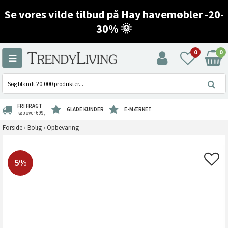
Se vores vilde tilbud på Hay havemøbler -20-
30% 🌞
0
0
FRI FRAGT
GLADE KUNDER
E-MÆRKET
køb over 699,-
Forside
›
Bolig
›
Opbevaring
5%