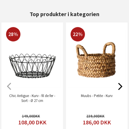
Top produkter i kategorien
28%
22%
Chic Antigue - Kurv - fil de fer -
Muubs - Petite - Kurv
Sort - Ø 27 cm
149,00
239,00
108,00
DKK
186,00
DKK