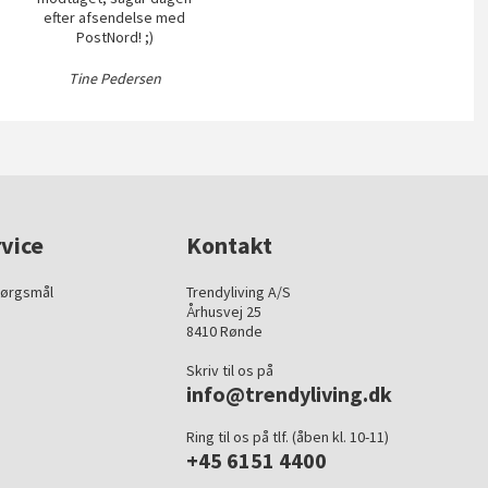
efter afsendelse med
PostNord! ;)
Tine Pedersen
vice
Kontakt
pørgsmål
Trendyliving A/S
Århusvej 25
8410 Rønde
Skriv til os på
info@trendyliving.dk
Ring til os på tlf. (åben kl. 10-11)
+45 6151 4400