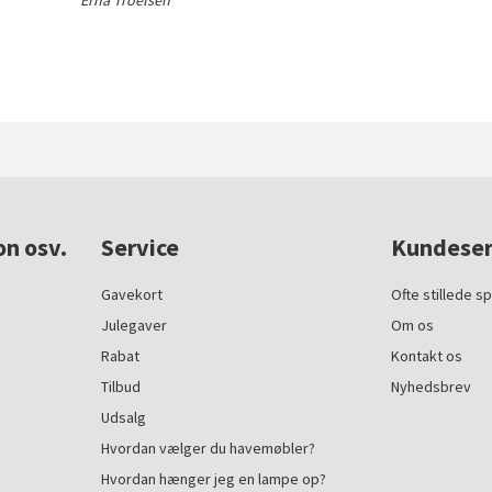
Erna Troelsen
on osv.
Service
Kundeser
Gavekort
Ofte stillede s
Julegaver
Om os
Rabat
Kontakt os
Tilbud
Nyhedsbrev
Udsalg
Hvordan vælger du havemøbler?
Hvordan hænger jeg en lampe op?