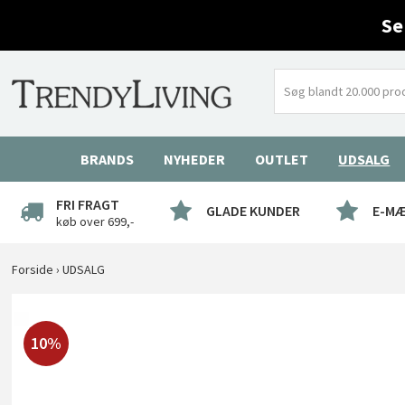
Se
BRANDS
NYHEDER
OUTLET
UDSALG
FRI FRAGT
GLADE KUNDER
E-M
køb over 699,-
Forside
›
UDSALG
10%