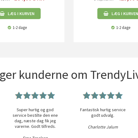
LÆG I KURVEN
LÆG I KURVE
1-2 dage
1-2 dage
iger kunderne om TrendyLiv
Super hurtig og god
Fantastisk hurtig service
service bestilte den ene
godt udvalg.
dag, næste dag fik jeg
varerne. Godt tilfreds.
Charlotte Jalum