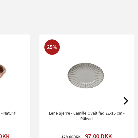
25%
 - Natural
Lene Bjerre - Camille Ovalt fad 22x15 cm -
Råhvid
DKK
97,00
DKK
129,00