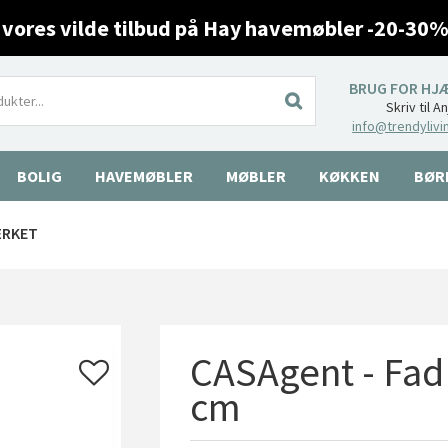
 vores vilde tilbud på Hay havemøbler -20-30%
BRUG FOR HJ
Skriv til A
info@trendylivi
BOLIG
HAVEMØBLER
MØBLER
KØKKEN
BØR
ÆRKET
CASAgent - Fad -
cm