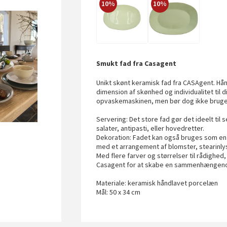
10%
10%
Smukt fad fra Casagent
Unikt skønt keramisk fad fra CASAgent. Hån
dimension af skønhed og individualitet til 
opvaskemaskinen, men bør dog ikke bruges i
Servering: Det store fad gør det ideelt til 
salater, antipasti, eller hovedretter.
Dekoration: Fadet kan også bruges som en 
med et arrangement af blomster, stearinly
Med flere farver og størrelser til rådighe
Casagent for at skabe en sammenhængende
Materiale: keramisk håndlavet porcelæn
Mål: 50 x 34 cm