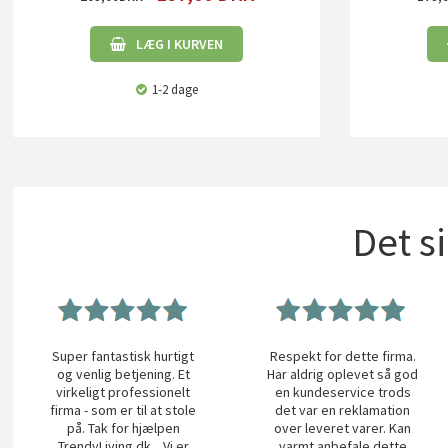
LÆG I KURVEN
1-2 dage
Det s
Super fantastisk hurtigt
Respekt for dette firma.
og venlig betjening. Et
Har aldrig oplevet så god
virkeligt professionelt
en kundeservice trods
firma - som er til at stole
det var en reklamation
på. Tak for hjælpen
over leveret varer. Kan
TrendyLiving.dk... Vi er
varmt anbefale dette