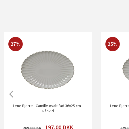
27%
25%
Lene Bjerre - Camille ovalt fad 36x25 cm -
Lene Bjerre
Råhvid
197,00
DKK
269,00
179,