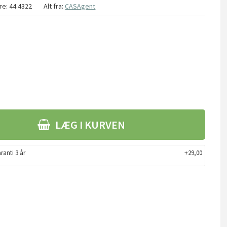
re:
44 4322
Alt fra:
CASAgent
LÆG I KURVEN
ranti 3 år
+29,00