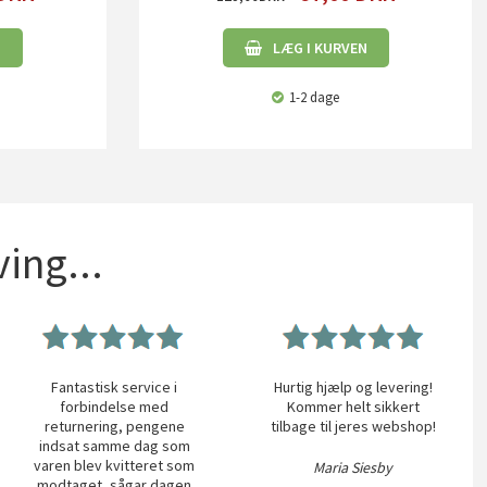
N
LÆG I KURVEN
1-2 dage
ing...
Fantastisk service i
Hurtig hjælp og levering!
forbindelse med
Kommer helt sikkert
returnering, pengene
tilbage til jeres webshop!
indsat samme dag som
varen blev kvitteret som
Maria Siesby
modtaget, sågar dagen