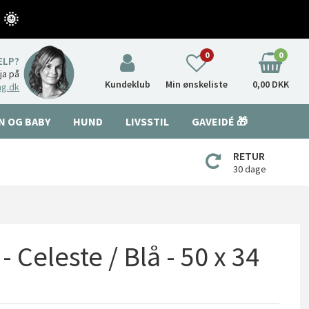
 🌞
0
0
ÆLP?
nja på
Kundeklub
Min ønskeliste
0,00 DKK
ng.dk
N OG BABY
HUND
LIVSSTIL
GAVEIDÉ 🎁
RETUR
30 dage
 Celeste / Blå - 50 x 34