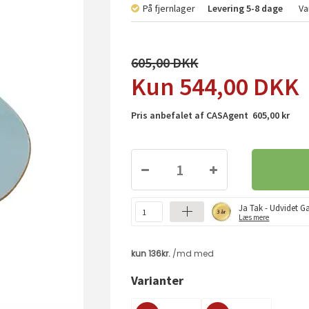
På fjernlager
Levering
5-8 dage
Va
605,00
544,00
DKK
Pris anbefalet af CASAgent 605,00 kr
Ja Tak - Udvidet Ga
Læs mere
Varianter