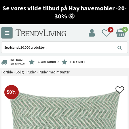
Se vores vilde tilbud på Hay havemøbler -20-
30% 🌞
0
0
FRI FRAGT
GLADE KUNDER
E-MÆRKET
køb over 699,-
Forside
›
Bolig
›
Puder
›
Puder med mønster
50%