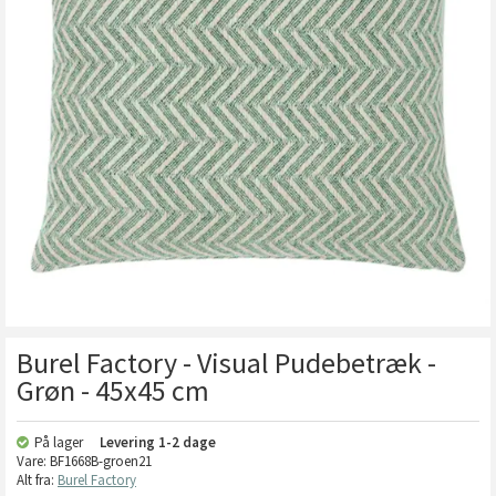
Burel Factory - Visual Pudebetræk -
Grøn - 45x45 cm
På lager
Levering
1-2 dage
Vare:
BF1668B-groen21
Alt fra:
Burel Factory