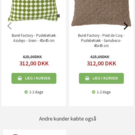
Burel Factory - Pudebetræk
Burel Factory - Pied de Coq -
Azulejo - Grøn - 45x45 cm
Pudebetræk - Sarrubeco-
45x45 cm
625,00
625,00
312,00
DKK
312,00
DKK
LÆG I KURVEN
LÆG I KURVEN
1-2 dage
1-2 dage
Andre kunder købte også