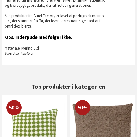
mønstret, da mønsteret i Visual er ”stille”. Et smukt, autentisk
og bæredygtigt produkt, der vil holde i generationer.
Alle produkter fra Burel Factory er lavet af portugisisk merino
uld, der stammer fra får, der lever i deres naturlige habitat i
områdets bjerge.
Obs. Inderpude medfølger ikke.
Materiale: Merino uld
Størrelse: 45x45 cm
Top produkter i kategorien
50%
50%