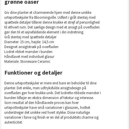
grønne oaser
Giv dine planter et charmerende hjem med denne unikke
urtepotteskjuler fra Bloomingville. Udført i gråt stentøj med
spættede detaljer tilfører denne krukke et strejf af personlighed
til ethvert rum. Det særlige design med et ansigt på overfladen
gør den til et iøjnefaldende element i din indretning.
Grå stentøj med spættede detaljer
Diameter: 15 cm, højde: 14,5 cm
Designet ansigtstræk på overfladen
Lodret ribbet mønster i bunden
Håndlavet med individuel glasur
Materiale: Stoneware Ceramic
Funktioner og detaljer
Denne urtepotteskjuler er mere end bare en beholder til dine
planter. Det enkle, men udtryksfulde ansigtsdesign på
overfladen gør hver krukke unik. Det lodrette ribbede mønster i
bunden tilføjer en ekstra dimension af tekstur og interesse.
Som resultat af den håndlavede proces kan hver
urtepotteskjuler have små variationer i glasuren, hvilket
understreger det unikke ved hvert stykke. Disse naturlige
variationer i farve og finish er en del af produktets charme og
autenticitet.