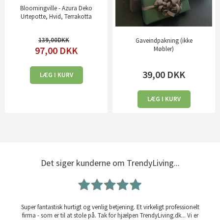
Bloomingville - Azura Deko
Urtepotte, Hvid, Terrakotta
139,00
Gaveindpakning (ikke
97,00
DKK
Møbler)
39,00
DKK
LÆG I KURV
LÆG I KURV
Det siger kunderne om TrendyLiving...
Super fantastisk hurtigt og venlig betjening. Et virkeligt professionelt
firma - som er til at stole på. Tak for hjælpen TrendyLiving.dk... Vi er