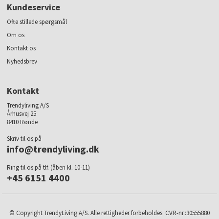
Kundeservice
Ofte stillede spørgsmål
Om os
Kontakt os
Nyhedsbrev
Kontakt
Trendyliving A/S
Århusvej 25
8410 Rønde
Skriv til os på
info@trendyliving.dk
Ring til os på tlf. (åben kl. 10-11)
+45 6151 4400
© Copyright TrendyLiving A/S. Alle rettigheder forbeholdes· CVR-nr.:30555880