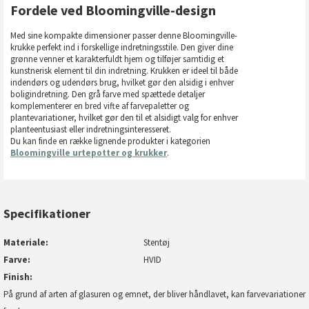
Fordele ved Bloomingville-design
Med sine kompakte dimensioner passer denne Bloomingville-
krukke perfekt ind i forskellige indretningsstile. Den giver dine
grønne venner et karakterfuldt hjem og tilføjer samtidig et
kunstnerisk element til din indretning. Krukken er ideel til både
indendørs og udendørs brug, hvilket gør den alsidig i enhver
boligindretning. Den grå farve med spættede detaljer
komplementerer en bred vifte af farvepaletter og
plantevariationer, hvilket gør den til et alsidigt valg for enhver
planteentusiast eller indretningsinteresseret.
Du kan finde en række lignende produkter i kategorien
Bloomingville urtepotter og krukker
.
Specifikationer
Materiale
Stentøj
Farve
HVID
Finish
På grund af arten af glasuren og emnet, der bliver håndlavet, kan farvevariationer