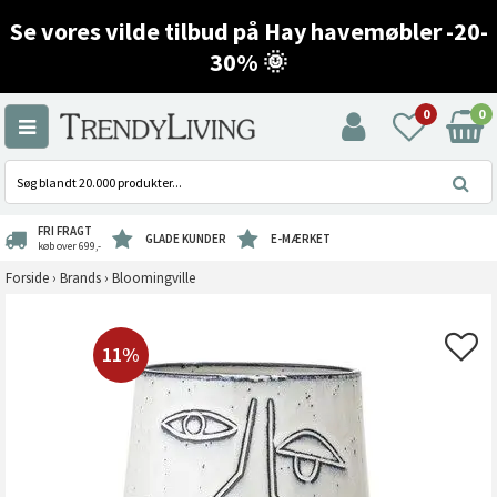
Se vores vilde tilbud på Hay havemøbler -20-
30% 🌞
0
0
FRI FRAGT
GLADE KUNDER
E-MÆRKET
køb over 699,-
Forside
›
Brands
›
Bloomingville
11%