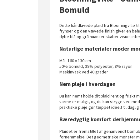
Bomuld
Dette håndlavede plaid fra Bloomingville ti
frynser og den vævede finish giver en be
dybe blå og grå nuancer skaber visuel inte
Naturlige materialer møder mo
Mål: 160 x 130 cm
50% bomuld, 39% polyester, 8% rayon
Maskinvask ved 40 grader
Nem pleje i hverdagen
Du kan nemt holde dit plaid rent og friskt
varme er muligt, og du kan stryge ved med
praktiske pleje gør tæppet ideelt til daglig
Bæredygtig komfort derhjemm
Plaidet er fremstillet af genanvendt bomul
fornemmelse. Det geometriske mønster med