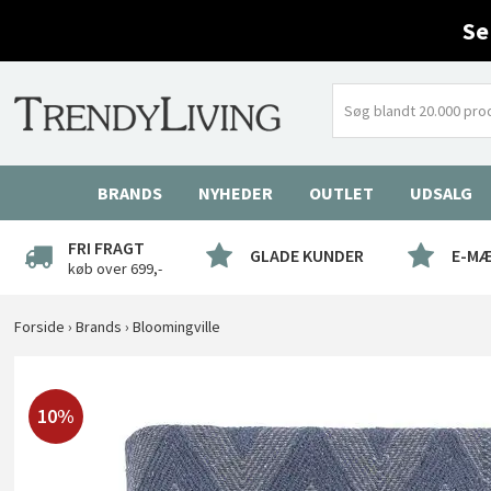
Se
BRANDS
NYHEDER
OUTLET
UDSALG
FRI FRAGT
GLADE KUNDER
E-M
køb over 699,-
Forside
›
Brands
›
Bloomingville
10%