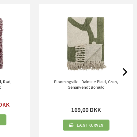
d, Rød,
Bloomingville - Dalmine Plaid, Grøn,
d
Genanvendt Bomuld
DKK
169,00
DKK
N
LÆG I KURVEN