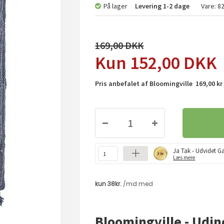
På lager
Levering
1-2 dage
Vare:
8
169,00
152,00
DKK
Pris anbefalet af Bloomingville 169,00 kr
Ja Tak - Udvidet Ga
Læs mere
Bloomingville - Udin