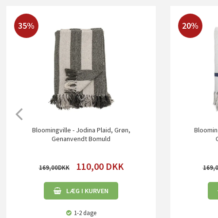
35%
20%
Bloomingville - Jodina Plaid, Grøn,
Blooming
Genanvendt Bomuld
110,00
DKK
169,00
169,
LÆG I KURVEN
1-2 dage