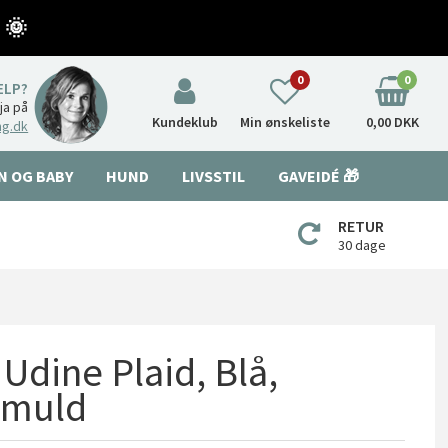
 🌞
0
0
ÆLP?
nja på
Kundeklub
Min ønskeliste
0,00 DKK
ng.dk
N OG BABY
HUND
LIVSSTIL
GAVEIDÉ 🎁
RETUR
30 dage
 Udine Plaid, Blå,
omuld