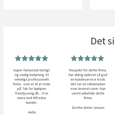
Det s
Super fantastisk hurtigt
Respekt for dette firma.
og venlig betjening. Et
Har aldrig oplevet så god
virkeligt professionelt
en kundeservice trods
firma - som er til at stole
det var en reklamation
på. Tak for hjælpen
over leveret varer. Kan
TrendyLiving.dk... Vi er
varmt anbefale dette
mere end tilfredse
firma.
kunder.
Dorthe Vetter Jensen
Helle