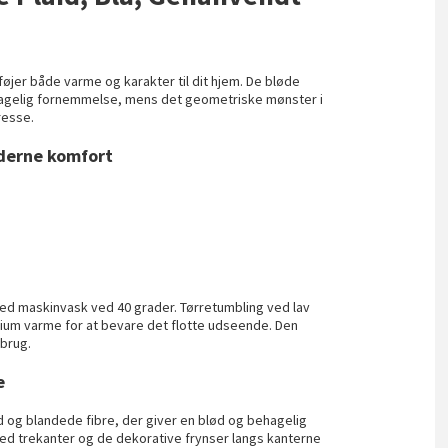
lføjer både varme og karakter til dit hjem. De bløde
hagelig fornemmelse, mens det geometriske mønster i
resse.
derne komfort
 med maskinvask ved 40 grader. Tørretumbling ved lav
ium varme for at bevare det flotte udseende. Den
 brug.
e
d og blandede fibre, der giver en blød og behagelig
 trekanter og de dekorative frynser langs kanterne