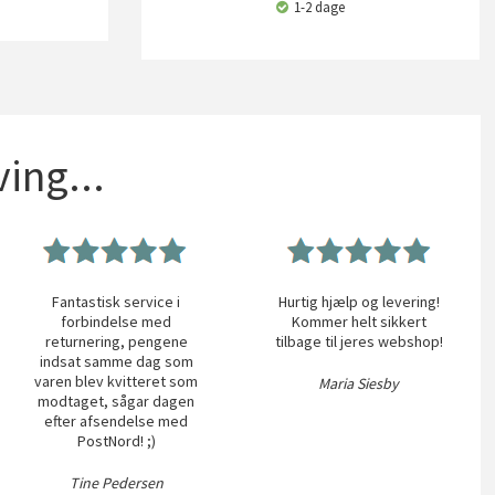
1-2 dage
ing...
Fantastisk service i
Hurtig hjælp og levering!
forbindelse med
Kommer helt sikkert
returnering, pengene
tilbage til jeres webshop!
indsat samme dag som
varen blev kvitteret som
Maria Siesby
modtaget, sågar dagen
efter afsendelse med
PostNord! ;)
Tine Pedersen