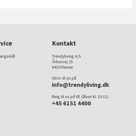
vice
Kontakt
pørgsmål
Trendyliving A/S
Århusvej 25
8410 Rønde
Skriv til os på
info@trendyliving.dk
Ring til os på tlf. (åben kl. 10-11)
+45 6151 4400