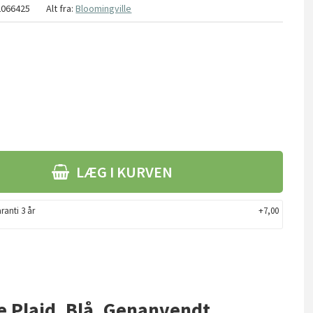
2066425
Alt fra:
Bloomingville
LÆG I KURVEN
ranti 3 år
+7,00
e Plaid, Blå, Genanvendt