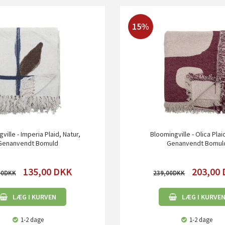
15%
ville - Imperia Plaid, Natur,
Bloomingville - Olica Plai
Genanvendt Bomuld
Genanvendt Bomul
135,00
DKK
203,00
00
239,00
LÆG I KURVEN
LÆG I KURVE
1-2 dage
1-2 dage