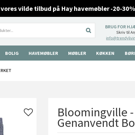
 vores vilde tilbud på Hay havemøbler -20-30%
BRUG FOR HJ
Skriv til A
info@trendylivi
BOLIG
HAVEMØBLER
MØBLER
KØKKEN
BØR
ÆRKET
Bloomingville -
Genanvendt B