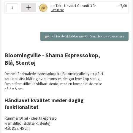
Ja Tak - Udvidet Garanti 3 år
+7,00
Læs mere
Få Fordelsklub bonus-Kr.:
5 kr. i bonus
-
Læs mere
Bloomingville - Shama Espressokop,
Blå, Stentøj
Denne håndmalede espressokop fra Bloomingville byder på et
karakteristisk blåt og hvidt mønster, der gør hver kop særlig.
Den er fremstillet i holdbart stentøj med en kompakt størrelse
på 5 x 5 cm.
Håndlavet kvalitet møder daglig
funktionalitet
Rummer 50 ml - ideel til espresso
Fremstillet i slidstærkt stentøj
Mål: D5 x H5 cm