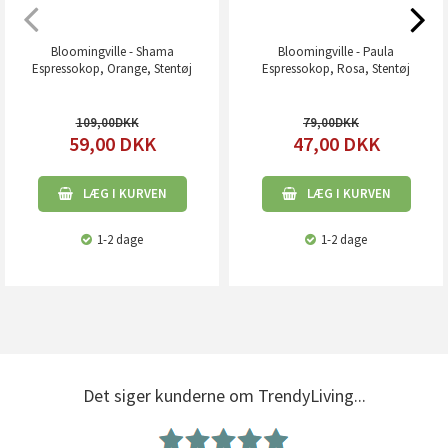
Bloomingville - Shama
Bloomingville - Paula
Espressokop, Orange, Stentøj
Espressokop, Rosa, Stentøj
109,00
79,00
59,00
DKK
47,00
DKK
LÆG I KURVEN
LÆG I KURVEN
1-2 dage
1-2 dage
Det siger kunderne om TrendyLiving...