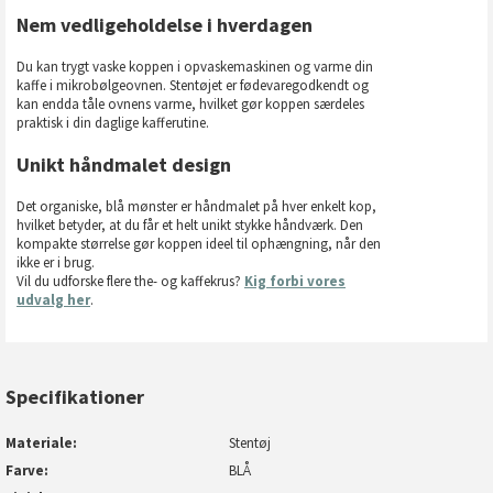
Nem vedligeholdelse i hverdagen
Du kan trygt vaske koppen i opvaskemaskinen og varme din
kaffe i mikrobølgeovnen. Stentøjet er fødevaregodkendt og
kan endda tåle ovnens varme, hvilket gør koppen særdeles
praktisk i din daglige kafferutine.
Unikt håndmalet design
Det organiske, blå mønster er håndmalet på hver enkelt kop,
hvilket betyder, at du får et helt unikt stykke håndværk. Den
kompakte størrelse gør koppen ideel til ophængning, når den
ikke er i brug.
Vil du udforske flere the- og kaffekrus?
Kig forbi vores
udvalg her
.
Specifikationer
Materiale
Stentøj
Farve
BLÅ