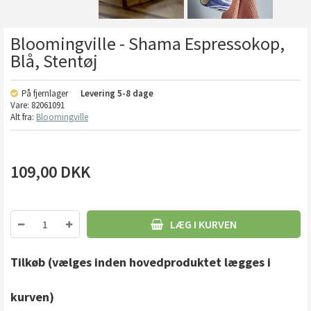
Bloomingville - Shama Espressokop,
Blå, Stentøj
På fjernlager
Levering
5-8 dage
Vare:
82061091
Alt fra:
Bloomingville
109,00
DKK
LÆG I KURVEN
Tilkøb
(vælges inden hovedproduktet lægges i
kurven)