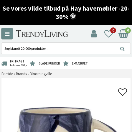
Se vores vilde tilbud på Hay havemøbler -20-
30% 🌞
0
0
FRI FRAGT
GLADE KUNDER
E-MÆRKET
køb over 699,-
Forside
›
Brands
›
Bloomingville