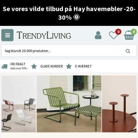
Se vores vilde tilbud på Hay havemøbler -20-
30% 🌞
0
0
FRI FRAGT
GLADE KUNDER
E-MÆRKET
køb over 699,-