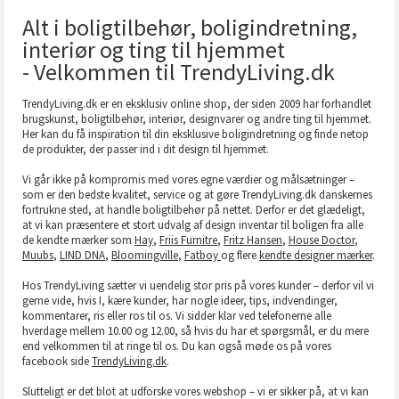
Alt i boligtilbehør, boligindretning,
interiør og ting til hjemmet
- Velkommen til TrendyLiving.dk
TrendyLiving.dk er en eksklusiv online shop, der siden 2009 har forhandlet
brugskunst, boligtilbehør, interiør, designvarer og andre ting til hjemmet.
Her kan du få inspiration til din eksklusive boligindretning og finde netop
de produkter, der passer ind i dit design til hjemmet.
Vi går ikke på kompromis med vores egne værdier og målsætninger –
som er den bedste kvalitet, service og at gøre TrendyLiving.dk danskernes
fortrukne sted, at handle boligtilbehør på nettet. Derfor er det glædeligt,
at vi kan præsentere et stort udvalg af design inventar til boligen fra alle
de kendte mærker som
Hay
,
Friis Furnitre
,
Fritz Hansen
,
House Doctor
,
Muubs
,
LIND DNA
,
Bloomingville
,
Fatboy
og flere
kendte designer mærker
.
Hos TrendyLiving sætter vi uendelig stor pris på vores kunder – derfor vil vi
gerne vide, hvis I, kære kunder, har nogle ideer, tips, indvendinger,
kommentarer, ris eller ros til os. Vi sidder klar ved telefonerne alle
hverdage mellem 10.00 og 12.00, så hvis du har et spørgsmål, er du mere
end velkommen til at ringe til os. Du kan også møde os på vores
facebook side
TrendyLiving.dk
.
Slutteligt er det blot at udforske vores webshop – vi er sikker på, at vi kan