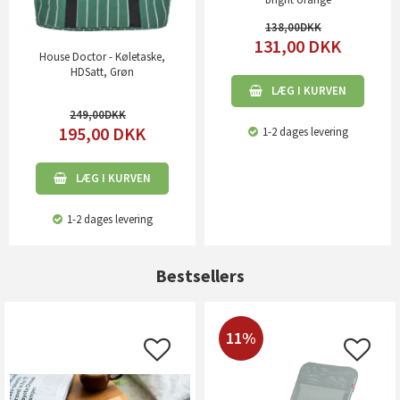
138,00
131,00
DKK
House Doctor - Køletaske,
HDSatt, Grøn
LÆG I KURVEN
249,00
195,00
DKK
1-2 dages levering
LÆG I KURVEN
1-2 dages levering
Bestsellers
11%