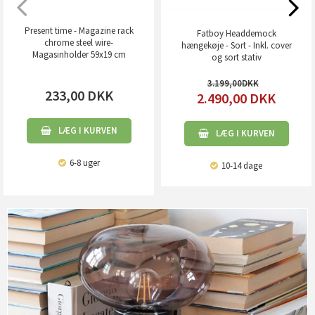
Present time - Magazine rack
Fatboy Headdemock
chrome steel wire-
hængekøje - Sort - Inkl. cover
Magasinholder 59x19 cm
og sort stativ
3.199,00
233,00
DKK
2.490,00
DKK
LÆG I KURVEN
LÆG I KURVEN
6-8 uger
10-14 dage