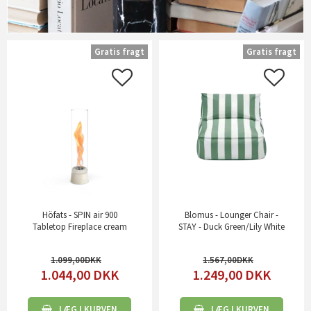
Gratis fragt
Gratis fragt
Höfats - SPIN air 900
Blomus - Lounger Chair -
Tabletop Fireplace cream
STAY - Duck Green/Lily White
1.099,00
1.567,00
1.044,00
DKK
1.249,00
DKK
LÆG I KURVEN
LÆG I KURVEN