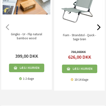
Gingko - Ur - Flip natural
Fiam - Strandstol - Quick -
bamboo wood
Sage Grøn
700,00
399,00
DKK
626,00
DKK
LÆG I KURVEN
LÆG I KURVEN
1-2 dage
10-14 dage