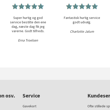
Super hurtig og god
Fantastisk hurtig service
service bestilte den ene
godt udvalg.
dag, næste dag fik jeg
varerne. Godt tilfreds.
Charlotte Jalum
Erna Troelsen
on osv.
Service
Kundeser
Gavekort
Ofte stillede s