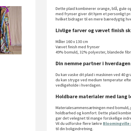
Dette plaid kombinerer orange, blå, gule o
med frynser giver dit hjem et personligt p
hvilket bidrager til en mere bæredygtig hv
Livlige farver og vævet finish s
Måler 160 x 130 cm
Vævet finish med frynser
49% bomuld, 32% polyester, blandede fib
Din nemme partner i hverdagen
Du kan vaske dit plaid i maskinen ved 40 gr
du kan stryge ved medium temperatur efte
vedligeholde i hverdagen.
Holdbare materialer med lang l
Materialesammensætningen med bomuld, pol
holdbarhed og komfort. Dette plaid kombine
gør det velegnet til mange forskellige indr
Vil du udforske flere lækre
Bloomingville
til din boligindretning.