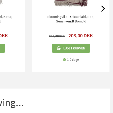
d, Natur,
Bloomingville - Olica Plaid, Rød,
d
Genanvendt Bomuld
DKK
203,00
DKK
239,00
N
LÆG I KURVEN
1-2 dage
ing...