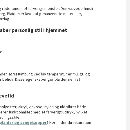
g røde toner i et farverigt mønster. Den vævede finish
ræg. Plaiden er lavet af genanvendte materialer,
erdag.
kaber personlig stil i hjemmet
re
ader. Tørretumbling ved lav temperatur er muligt, og
r behov. Disse egenskaber gør plaiden nem at
evetid
yester, akryl, viskose, nylon og uld sikrer både
rer funktionalitet med et farverigt udtryk, hvilket
etningsstile.
 plaider og sengetæpper
? Her finder du inspiration