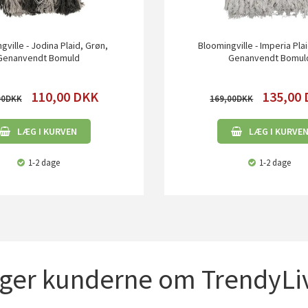
gville - Jodina Plaid, Grøn,
Bloomingville - Imperia Plai
Genanvendt Bomuld
Genanvendt Bomul
110,00
DKK
135,00
00
169,00
LÆG I KURVEN
LÆG I KURVE
1-2 dage
1-2 dage
iger kunderne om TrendyLiv