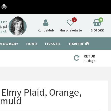
 🌞
0
0
ÆLP?
nja på
Kundeklub
Min ønskeliste
0,00 DKK
ng.dk
N OG BABY
HUND
LIVSSTIL
GAVEIDÉ 🎁
RETUR
30 dage
 Elmy Plaid, Orange,
omuld