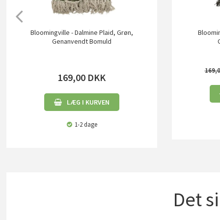
Bloomingville - Dalmine Plaid, Grøn,
Bloomin
Genanvendt Bomuld
169,
169,00
DKK
LÆG I KURVEN
1-2 dage
Det s