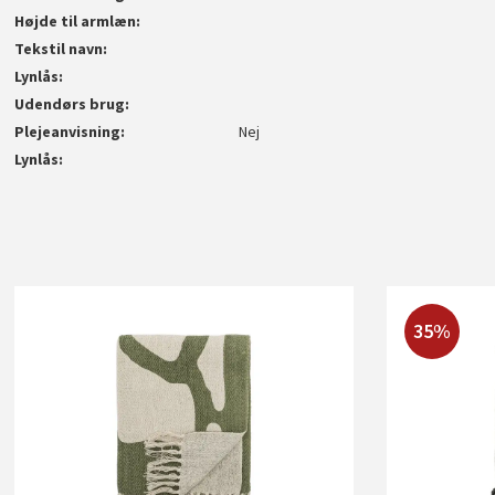
Højde til armlæn
Tekstil navn
Lynlås
Udendørs brug
Plejeanvisning
Nej
Lynlås
35%