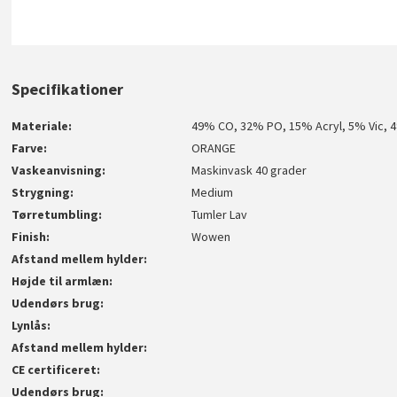
Specifikationer
Materiale
49% CO, 32% PO, 15% Acryl, 5% Vic, 
Farve
ORANGE
Vaskeanvisning
Maskinvask 40 grader
Strygning
Medium
Tørretumbling
Tumler Lav
Finish
Wowen
Afstand mellem hylder
Højde til armlæn
Udendørs brug
Lynlås
Afstand mellem hylder
CE certificeret
Udendørs brug