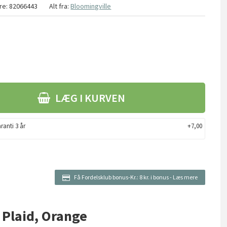
re:
82066443
Alt fra:
Bloomingville
LÆG I KURVEN
ranti 3 år
+7,00
Få Fordelsklub bonus-Kr.:
8 kr. i bonus
-
Læs mere
 Plaid, Orange