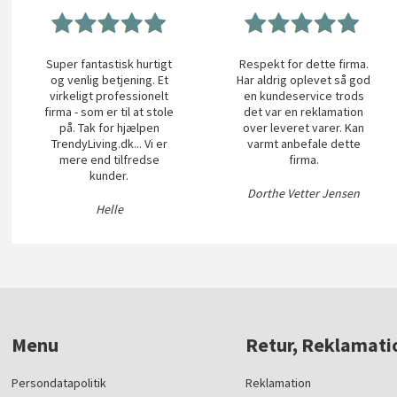
Super fantastisk hurtigt
Respekt for dette firma.
og venlig betjening. Et
Har aldrig oplevet så god
virkeligt professionelt
en kundeservice trods
firma - som er til at stole
det var en reklamation
på. Tak for hjælpen
over leveret varer. Kan
TrendyLiving.dk... Vi er
varmt anbefale dette
mere end tilfredse
firma.
kunder.
Dorthe Vetter Jensen
Helle
Menu
Retur, Reklamati
Persondatapolitik
Reklamation