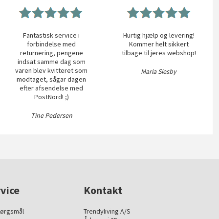
Fantastisk service i
Hurtig hjælp og levering!
forbindelse med
Kommer helt sikkert
returnering, pengene
tilbage til jeres webshop!
indsat samme dag som
varen blev kvitteret som
Maria Siesby
modtaget, sågar dagen
efter afsendelse med
PostNord! ;)
Tine Pedersen
vice
Kontakt
pørgsmål
Trendyliving A/S