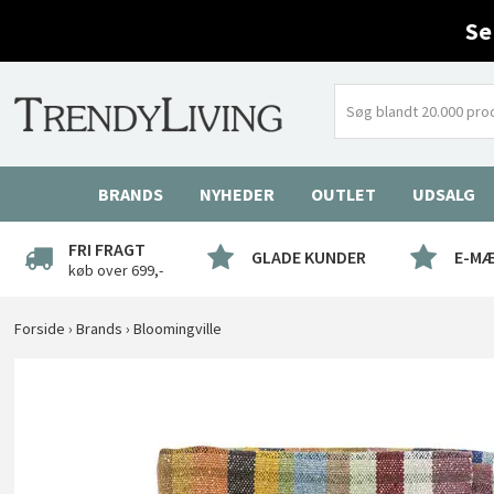
Se
BRANDS
NYHEDER
OUTLET
UDSALG
FRI FRAGT
GLADE KUNDER
E-M
køb over 699,-
Forside
›
Brands
›
Bloomingville