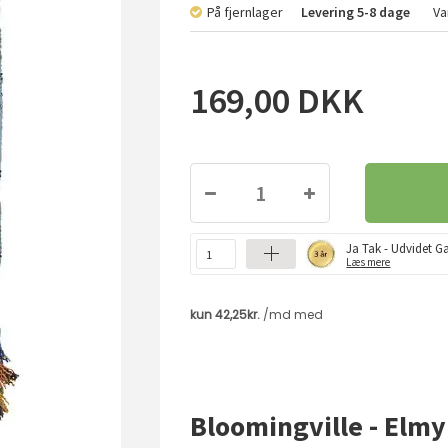
På fjernlager
Levering
5-8 dage
Va
169,00
DKK
Ja Tak - Udvidet Ga
Læs mere
Bloomingville - Elmy