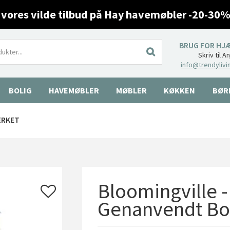
 vores vilde tilbud på Hay havemøbler -20-30%
BRUG FOR HJ
Skriv til A
info@trendylivi
BOLIG
HAVEMØBLER
MØBLER
KØKKEN
BØR
ÆRKET
Bloomingville -
Genanvendt B