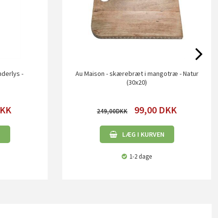
derlys -
Au Maison - skærebræt i mangotræ - Natur
(30x20)
KK
99,00
DKK
249,00
N
LÆG I KURVEN
1-2 dage