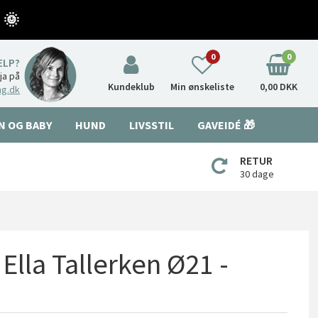
 🌞
0
0
ÆLP?
nja på
Kundeklub
Min ønskeliste
0,00 DKK
ng.dk
N OG BABY
HUND
LIVSSTIL
GAVEIDÉ 🎁
RETUR
30 dage
 Ella Tallerken Ø21 -