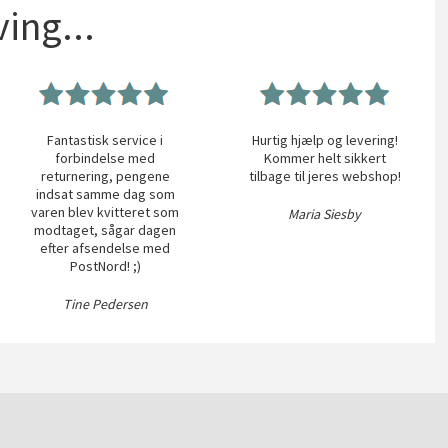
ing...
Fantastisk service i
Hurtig hjælp og levering!
forbindelse med
Kommer helt sikkert
returnering, pengene
tilbage til jeres webshop!
indsat samme dag som
varen blev kvitteret som
Maria Siesby
modtaget, sågar dagen
efter afsendelse med
PostNord! ;)
Tine Pedersen