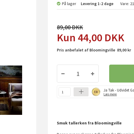
På lager
Levering
1-2 dage
Vare:
2
89,00
44,00
DKK
Pris anbefalet af Bloomingville 89,00 kr
Ja Tak - Udvidet Ga
Læs mere
Smuk tallerken fra Bloomingville