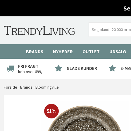
Se
BRANDS
NYHEDER
OUTLET
UDSALG
FRI FRAGT
GLADE KUNDER
E-M
køb over 699,-
Forside
›
Brands
›
Bloomingville
51%