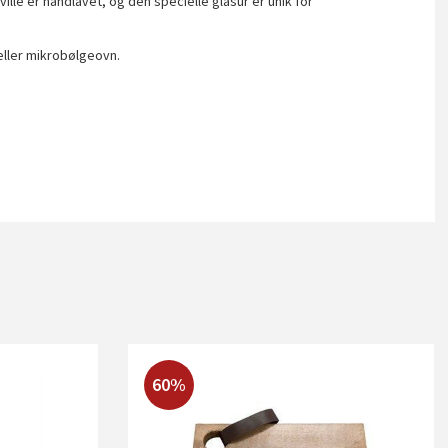
lle er håndlavet, og den specielle glasur er unik for
eller mikrobølgeovn.
60%