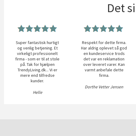
Det s
Super fantastisk hurtigt
Respekt for dette firma.
og venlig betjening. Et
Har aldrig oplevet så god
virkeligt professionelt
en kundeservice trods
firma - som er til at stole
det var en reklamation
på. Tak for hjælpen
over leveret varer. Kan
TrendyLiving.dk... Vi er
varmt anbefale dette
mere end tilfredse
firma.
kunder.
Dorthe Vetter Jensen
Helle