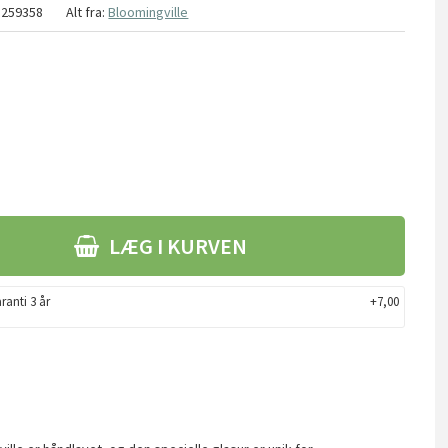
1259358
Alt fra:
Bloomingville
LÆG I KURVEN
ranti 3 år
+7,00