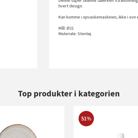
Denne super skønne tallerken fra Bloomingvi
hvert design.
Kan komme i opvaskemaskinen, ikke i ovn 
Mål: Ø21
Materiale: Stentøj
Top produkter i kategorien
51%