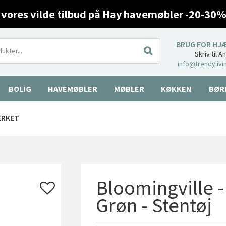
 vores vilde tilbud på Hay havemøbler -20-30%
BRUG FOR HJ
Skriv til A
info@trendylivi
BOLIG
HAVEMØBLER
MØBLER
KØKKEN
BØR
ÆRKET
Bloomingville -
Grøn - Stentøj