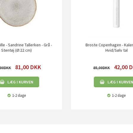
le - Sandrine Tallerken - Grå -
Broste Copenhagen - Kalen
Stentøj (Ø:22 cm)
Hvid/Sølv tal
81,00
DKK
42,00
D
00
85,00
LÆG I KURVEN
LÆG I KURVE
1-2 dage
1-2 dage