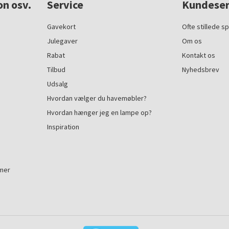
on osv.
Service
Kundeser
Gavekort
Ofte stillede s
Julegaver
Om os
Rabat
Kontakt os
Tilbud
Nyhedsbrev
Udsalg
Hvordan vælger du havemøbler?
Hvordan hænger jeg en lampe op?
Inspiration
mmer