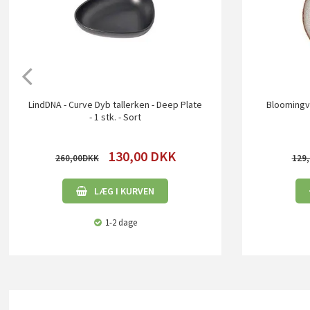
LindDNA - Curve Dyb tallerken - Deep Plate
Bloomingvil
- 1 stk. - Sort
130,00
DKK
260,00
129,
LÆG I KURVEN
1-2 dage