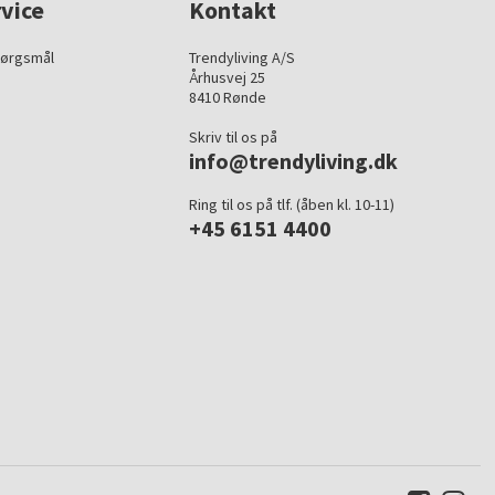
vice
Kontakt
pørgsmål
Trendyliving A/S
Århusvej 25
8410 Rønde
Skriv til os på
info@trendyliving.dk
Ring til os på tlf. (åben kl. 10-11)
+45 6151 4400