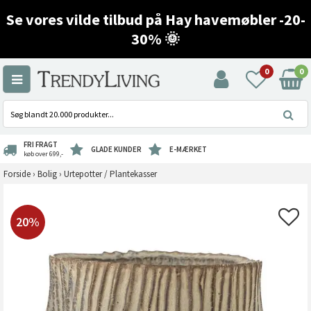
Se vores vilde tilbud på Hay havemøbler -20-
30% 🌞
0
0
FRI FRAGT
GLADE KUNDER
E-MÆRKET
køb over 699,-
Forside
›
Bolig
›
Urtepotter / Plantekasser
20%