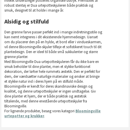
hvilket understreger pottenes organiske udtryk. Fremstillet af
robust stentøj er Dua urtepotteskjuleren både praktisk og
smuk, designet til at holde i mange år.
Alsidig og stilfuld
Den grønne farve passer perfekt ind i mange indretningsstile og
kan nemt integreres i dit eksisterende hjemmedesign. Uanset
om du placerer den på en hylde, et bord eller i vindueskarmen,
vil denne Bloomingville-skjuler tilføje et sofistikeret touch til dit
plantedesign. Den er ideel til både små sukkulenter og større
grønne planter.
Med Bloomingville Dua urtepotteskjuleren får du ikke bare en
smuk beholder til dine planter, men et stykke funktionel
dekoration, der løfter hele rummets æstetik. Den er perfekt for
dem, der værdsætter naturlige materialer og ønsker at bringe
et stykke natur ind i deres hjem på en stilfuld måde.
Bloomingville er kendt for deres skandinaviske design og
kvalitet, og denne urtepotteskjuler er ingen undtagelse. Giv
dine planter et hjem, der er både praktisk og æstetisk
tiltalende, med denne enestående urtepotteskjuler fra
Bloomingville.
For lignende produkter, besøg vores kategori
Bloomingville
urtepotter og krukker
.