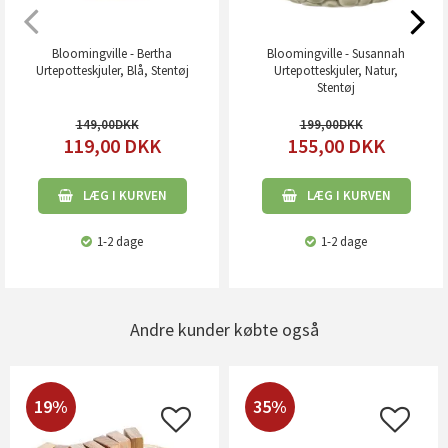
Bloomingville - Bertha
Bloomingville - Susannah
Urtepotteskjuler, Blå, Stentøj
Urtepotteskjuler, Natur,
Stentøj
149,00
199,00
119,00
DKK
155,00
DKK
LÆG I KURVEN
LÆG I KURVEN
1-2 dage
1-2 dage
Andre kunder købte også
19%
35%