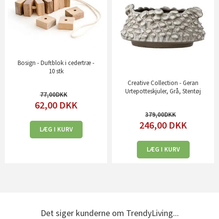
Bosign - Duftblok i cedertræ -
10 stk
Creative Collection - Geran
Urtepotteskjuler, Grå, Stentøj
77,00
62,00
DKK
379,00
246,00
DKK
LÆG I KURV
LÆG I KURV
Det siger kunderne om TrendyLiving...