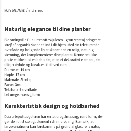
Naturlig elegance til dine planter
Bloomingville Dua urtepotteskjuleren i grøn stentøj bringer et
strejf af organisk skønhed ind i dit hjem. Med sin teksturerede
overflade og bølgende linjer skaber den en rolig, naturlig
stemning, der komplementerer dine planter. Denne smukke
potte er ikke blot en beholder, men et dekorativt element, der
tilføjer dybde og karakter til ethvert rum.
Diameter: 19 cm
Højde: 17 cm
Materiale: Stentøj
Farve: Grøn
Tekstureret overflade
Let uregelmæssig form
Karakteristisk design og holdbarhed
Dua urtepotteskjuleren har en let uregelmæssig, rund form, der
gør den til et særligt element i din indretning. Bemærk, at
farvevariationer kan forekomme på grund af glasurens natur,