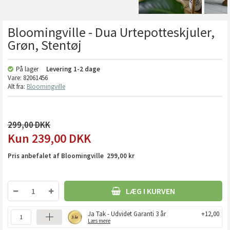
Bloomingville - Dua Urtepotteskjuler,
Grøn, Stentøj
På lager
Levering
1-2 dage
Vare:
82061456
Alt fra:
Bloomingville
299,00
239,00
DKK
Pris anbefalet af Bloomingville 299,00 kr
LÆG I KURVEN
Ja Tak - Udvidet Garanti 3 år
+12,00
Læs mere