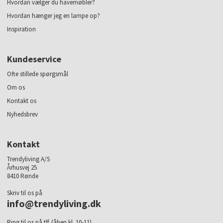
Hvordan vælger du havemøbler?
Hvordan hænger jeg en lampe op?
Inspiration
Kundeservice
Ofte stillede spørgsmål
Om os
Kontakt os
Nyhedsbrev
Kontakt
Trendyliving A/S
Århusvej 25
8410 Rønde
Skriv til os på
info@trendyliving.dk
Ring til os på tlf. (åben kl. 10-11)