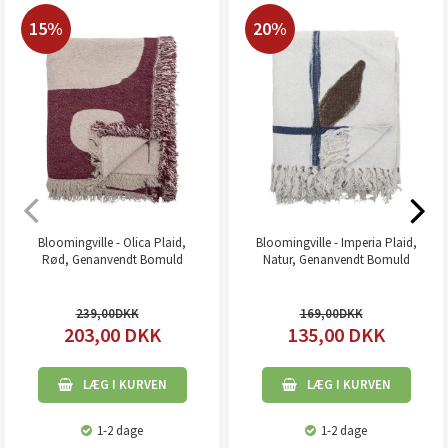
15%
20%
Bloomingville - Olica Plaid,
Bloomingville - Imperia Plaid,
Rød, Genanvendt Bomuld
Natur, Genanvendt Bomuld
239,00
169,00
203,00
DKK
135,00
DKK
LÆG I KURVEN
LÆG I KURVEN
1-2 dage
1-2 dage