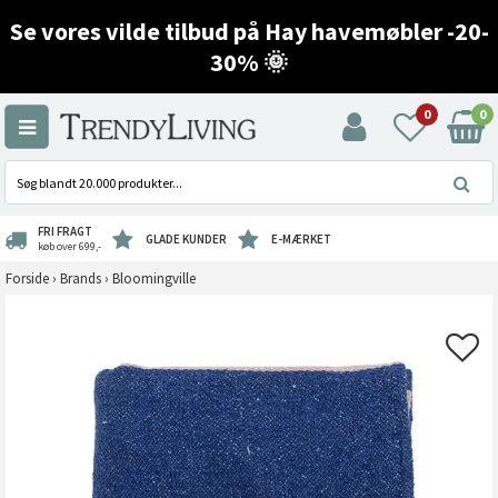
Se vores vilde tilbud på Hay havemøbler -20-
30% 🌞
0
0
FRI FRAGT
GLADE KUNDER
E-MÆRKET
køb over 699,-
Forside
›
Brands
›
Bloomingville