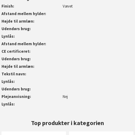
Finish
Vævet
Afstand mellem hylder
Højde til armlæn
Udendørs brug
Lynlås
Afstand mellem hylder
CE certificeret
Udendørs brug
Højde til armlæn
Tekstil navn
Lynlås
Udendørs brug
Plejeanvisning
Nej
Lynlås
Top produkter i kategorien