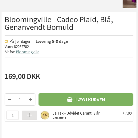
Bloomingville - Cadeo Plaid, Blå,
Genanvendt Bomuld
På fjernlager
Levering
5-8 dage
Vare:
82062782
Alt fra:
Bloomingville
169,00
DKK
LÆG I KURVEN
Ja Tak - Udvidet Garanti 3 år
+7,00
Læs mere