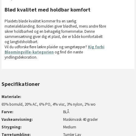
Blød kvalitet med holdbar komfort
Plaidets bløde kvalitet kommer fra en særlig
materialeblanding. Bomulden giver blødhed, mens andre fibre
sikrer holdbarhed og en behagelig fornemmelse. Denne
sammensætning giver dig et plaid, der er både komfortabelt
og langtidsholdbart.
Vil du udforske flere lækre plaider og sengetæpper?
Kig forbi
Bloomingville-kategorien
og find din næste
yndlingsdekoration.
Specifikationer
Materiale
65% bomuld, 20% AC, 6% PO, 4% visc, 3% nylon, 2% wo
Farve
BLÅ
Vaskeanvisning
Maskinvask 40 grader
Strygning
Medium
Tørretumbling
Tumler Lav