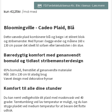
Få Fordelsklub bonus-Kr.:
8 kr. i bonus
-
Læs mere
Bloomingville - Cadeo Plaid, Blå
Dette vævede plaid kombinerer blå og beige i et stilrent blok-
og stribemønster. Med frynser i begge ender og målene 160 x
130 cm passer det ideelt til sofaen eller lænestolen i din stue.
Bæredygtig komfort med genanvendt
bomuld og tidløst stribemønsterdesign
65% bomuld, fremstillet af genanvendte materialer
Mål: 160 x 130 cm til alsidig brug
Vævet design med dekorative frynser
Komfort til alle dine stunder
Du kan nemt vedligeholde dit plaid med maskinvask ved 40
grader. Tørretumbling ved lav temperatur er muligt, og du kan
stryge plaidet ved medium temperatur for at bevare det flotte
udtryk.