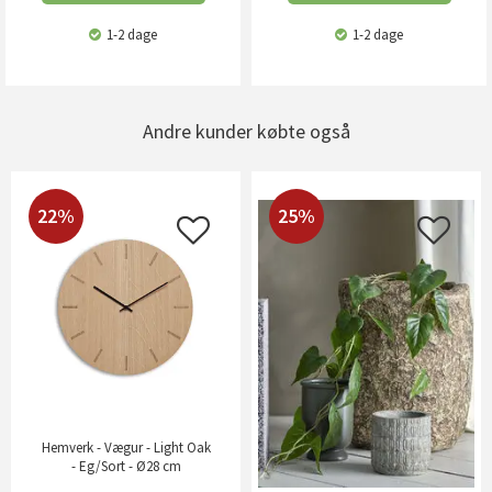
1-2 dage
1-2 dage
Andre kunder købte også
22%
25%
Hemverk - Vægur - Light Oak
- Eg/Sort - Ø28 cm