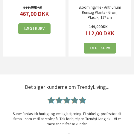
599,00
Bloomingville - Anthurium
467,00
DKK
Kunstig Plante - Grøn,
Plastik, 117 cm
149,00
LÆG I KURV
112,00
DKK
LÆG I KURV
Det siger kunderne om TrendyLiving...
Super fantastisk hurtigt og venlig betjening. Et virkeligt professionelt
firma - som er til at stole på. Tak for hjælpen TrendyLiving.dk... Vi er
mere end tilfredse kunder.