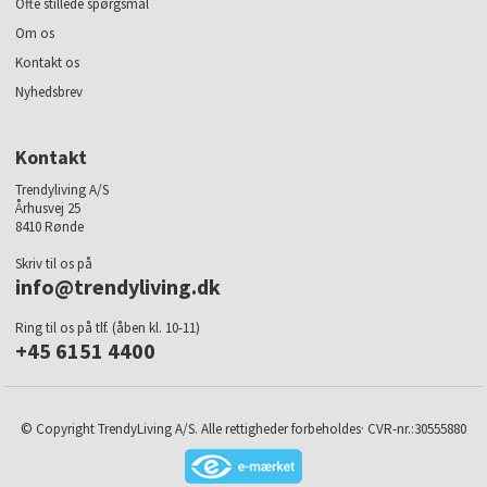
Ofte stillede spørgsmål
Om os
Kontakt os
Nyhedsbrev
Kontakt
Trendyliving A/S
Århusvej 25
8410 Rønde
Skriv til os på
info@trendyliving.dk
Ring til os på tlf. (åben kl. 10-11)
+45 6151 4400
© Copyright TrendyLiving A/S. Alle rettigheder forbeholdes· CVR-nr.:30555880