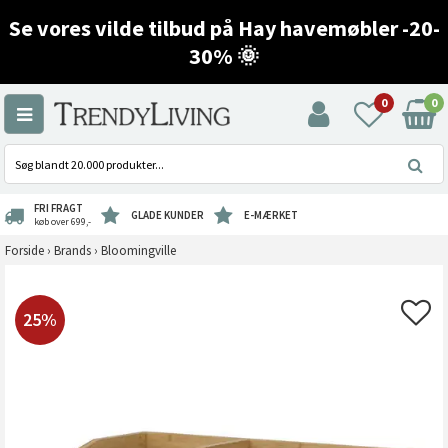
Se vores vilde tilbud på Hay havemøbler -20-
30% 🌞
0
0
FRI FRAGT
GLADE KUNDER
E-MÆRKET
køb over 699,-
Forside
›
Brands
›
Bloomingville
25%