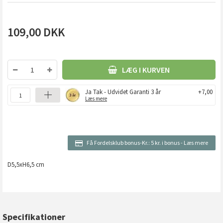
109,00
DKK
LÆG I KURVEN
Ja Tak - Udvidet Garanti 3 år
+7,00
Læs mere
Få Fordelsklub bonus-Kr.:
5 kr. i bonus
-
Læs mere
D5,5xH6,5 cm
Specifikationer