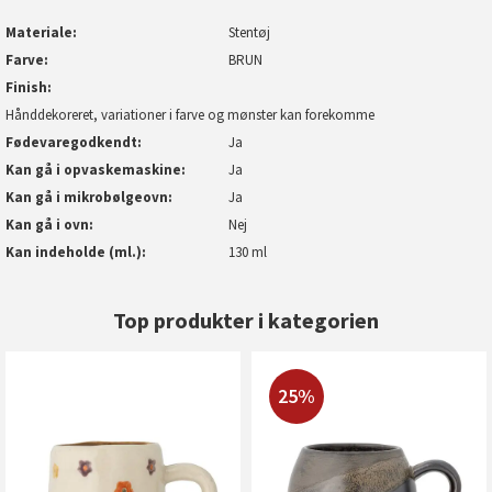
Materiale
Stentøj
Farve
BRUN
Finish
Hånddekoreret, variationer i farve og mønster kan forekomme
Fødevaregodkendt
Ja
Kan gå i opvaskemaskine
Ja
Kan gå i mikrobølgeovn
Ja
Kan gå i ovn
Nej
Kan indeholde (ml.)
130 ml
Top produkter i kategorien
25%