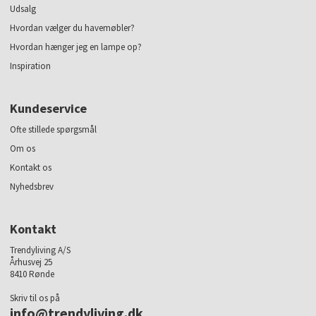
Udsalg
Hvordan vælger du havemøbler?
Hvordan hænger jeg en lampe op?
Inspiration
Kundeservice
Ofte stillede spørgsmål
Om os
Kontakt os
Nyhedsbrev
Kontakt
Trendyliving A/S
Århusvej 25
8410 Rønde
Skriv til os på
info@trendyliving.dk