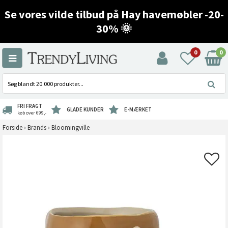
Se vores vilde tilbud på Hay havemøbler -20-
30% 🌞
0
0
FRI FRAGT
GLADE KUNDER
E-MÆRKET
køb over 699,-
Forside
›
Brands
›
Bloomingville