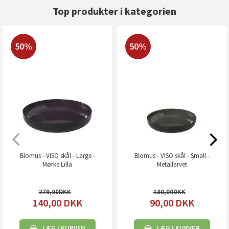
Top produkter i kategorien
50%
50%
Blomus - VISO skål - Large -
Blomus - VISO skål - Small -
Mørke Lilla
Metalfarvet
279,00
180,00
140,00
DKK
90,00
DKK
LÆG I KURVEN
LÆG I KURVEN