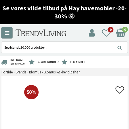
Se vores vilde tilbud på Hay havemøbler -20-
30% 🌞
0
0
FRI FRAGT
GLADE KUNDER
E-MÆRKET
køb over 699,-
Forside
›
Brands
›
Blomus
›
Blomus køkkentilbehør
50%