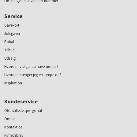
Offentlige betal via Ean-nummer
Service
Gavekort
Julegaver
Rabat
Tilbud
Udsalg
Hvordan vælger du havemøbler?
Hvordan hænger jeg en lampe op?
Inspiration
Kundeservice
Ofte stillede spørgsmål
Om os
Kontakt os
Nyhedsbrev