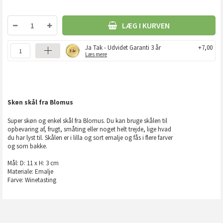
LÆG I KURVEN
Ja Tak - Udvidet Garanti 3 år
+7,00
Læs mere
Skøn skål fra Blomus
Super skøn og enkel skål fra Blomus. Du kan bruge skålen til
opbevaring af, frugt, småting eller noget helt trejde, lige hvad
du har lyst til. Skålen er i lilla og sort emalje og fås i flere farver
og som bakke.
Mål: D: 11 x H: 3 cm
Materiale: Emalje
Farve: Winetasting